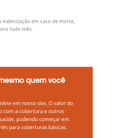
a indenização em caso de morte,
eiro todo mês.
 mesmo quem você
line em nosso site, O valor do
o com a cobertura e outros
e saúde, podendo começar em
ês para coberturas básicas.