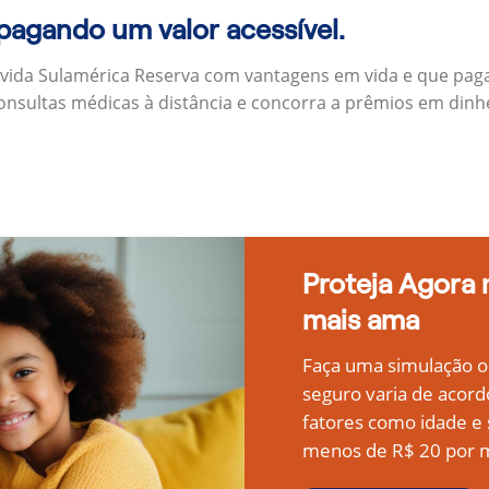
 pagando um valor acessível.
 vida Sulamérica Reserva com vantagens em vida e que pag
onsultas médicas à distância e concorra a prêmios em dinh
Proteja Agora
mais ama
Faça uma simulação on
seguro varia de acord
fatores como idade 
menos de R$ 20 por m