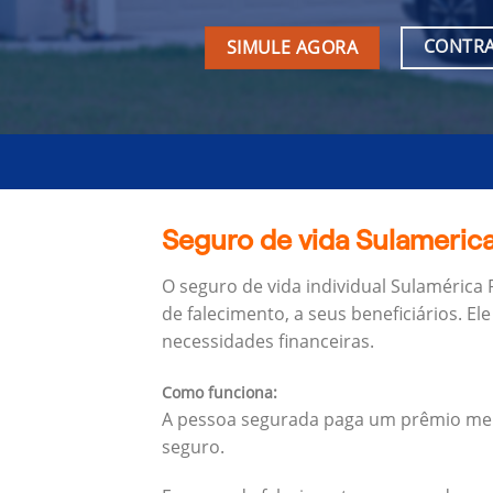
CONTRA
SIMULE AGORA
Seguro de vida Sulamerica
O seguro de vida individual Sulamérica
de falecimento, a seus beneficiários.
Ele
necessidades financeiras.
Como funciona:
A pessoa segurada paga um prêmio mens
seguro.