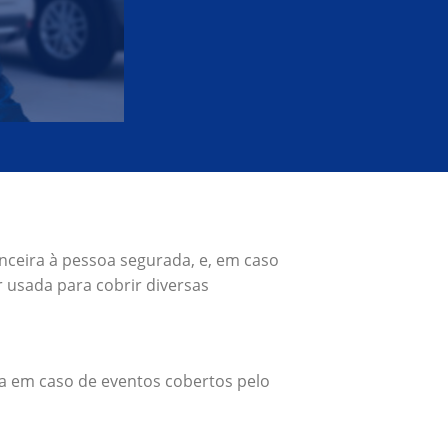
nceira à pessoa segurada, e, em caso
 usada para cobrir diversas
a em caso de eventos cobertos pelo