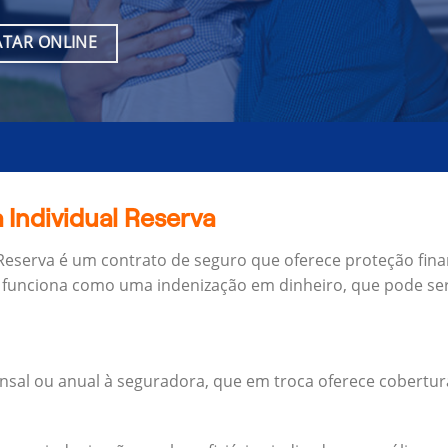
TAR ONLINE
 Individual Reserva
 Reserva é um contrato de seguro que oferece proteção fina
 funciona como uma indenização em dinheiro, que pode ser
al ou anual à seguradora, que em troca oferece cobertur