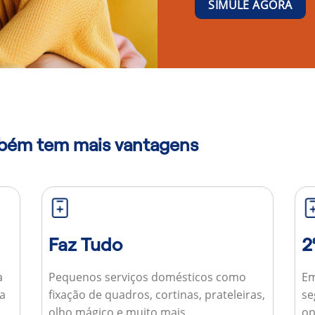
SIMULE AGORA
mbém tem mais vantagens
Faz Tudo
2
a
Pequenos serviços domésticos como
Em
ua
fixação de quadros, cortinas, prateleiras,
se
olho mágico e muito mais.
op