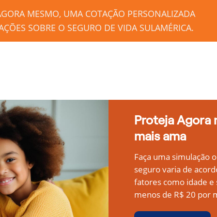
 AGORA MESMO, UMA COTAÇÃO PERSONALIZADA
ÇÕES SOBRE O SEGURO DE VIDA SULAMÉRICA.
Proteja Agora
mais ama
Faça uma simulação on
seguro varia de acord
fatores como idade 
menos de R$ 20 por m