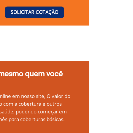
SOLICITAR COTAÇÃO
 mesmo quem você
line em nosso site, O valor do
o com a cobertura e outros
e saúde, podendo começar em
ês para coberturas básicas.