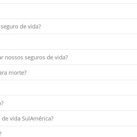
r seguro de vida?
ar nossos seguros de vida?
ara morte?
o?
de vida SulAmérica?
?