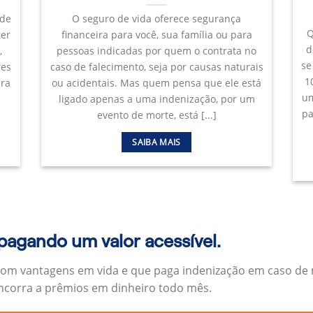
 de
O seguro de vida oferece segurança
Q
ter
financeira para você, sua família ou para
d
,
pessoas indicadas por quem o contrata no
se
res
caso de falecimento, seja por causas naturais
1
ara
ou acidentais. Mas quem pensa que ele está
um
ligado apenas a uma indenização, por um
pa
evento de morte, está [...]
SAIBA MAIS
 pagando um valor acessível.
om vantagens em vida e que paga indenização em caso de m
oncorra a prêmios em dinheiro todo mês.