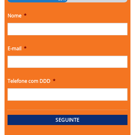
Nome
*
E-mail
*
Telefone com DDD
*