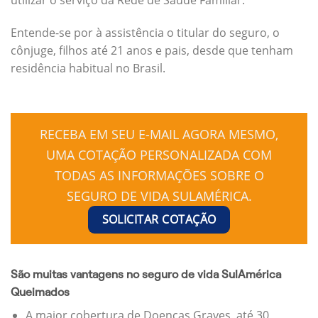
Entende-se por à assistência o titular do seguro, o
cônjuge, filhos até 21 anos e pais, desde que tenham
residência habitual no Brasil.
RECEBA EM SEU E-MAIL AGORA MESMO,
UMA COTAÇÃO PERSONALIZADA COM
TODAS AS INFORMAÇÕES SOBRE O
SEGURO DE VIDA SULAMÉRICA.
SOLICITAR COTAÇÃO
São muitas vantagens no seguro de vida SulAmérica
Queimados
A maior cobertura de Doenças Graves, até 30