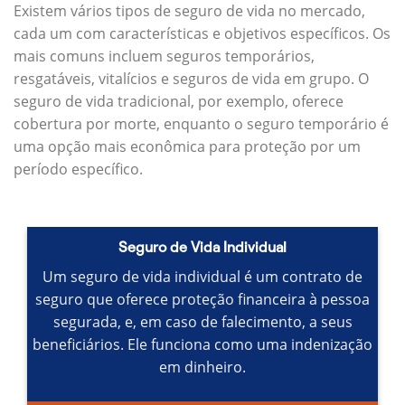
Existem vários tipos de seguro de vida no mercado,
cada um com características e objetivos específicos.
Os
mais comuns incluem seguros temporários,
resgatáveis, vitalícios e seguros de vida em grupo.
O
seguro de vida tradicional, por exemplo, oferece
cobertura por morte, enquanto o seguro temporário é
uma opção mais econômica para proteção por um
período específico.
Seguro de Vida Individual
Um seguro de vida individual é um contrato de
seguro que oferece proteção financeira à pessoa
segurada, e, em caso de falecimento, a seus
beneficiários.
Ele funciona como uma indenização
em dinheiro.