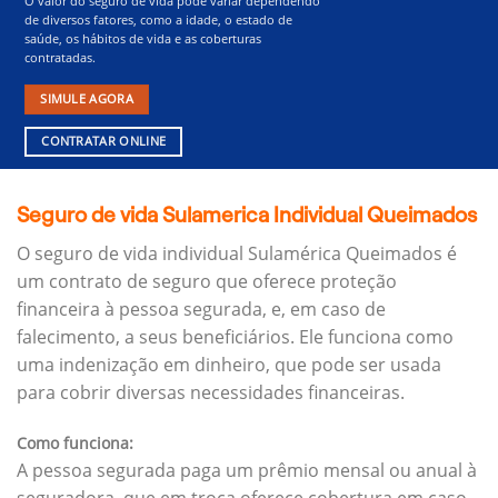
O valor do seguro de vida pode variar dependendo
de diversos fatores, como a idade, o estado de
saúde, os hábitos de vida e as coberturas
contratadas.
SIMULE AGORA
CONTRATAR ONLINE
Seguro de vida Sulamerica Individual Queimados
O seguro de vida individual Sulamérica Queimados é
um contrato de seguro que oferece proteção
financeira à pessoa segurada, e, em caso de
falecimento, a seus beneficiários.
Ele funciona como
uma indenização em dinheiro, que pode ser usada
para cobrir diversas necessidades financeiras.
Como funciona:
A pessoa segurada paga um prêmio mensal ou anual à