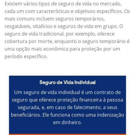
Existem vários tipos de seguro de vida no mercado,
cada um com características e objetivos específicos.
Os
mais comuns incluem seguros temporários,
resgatáveis, vitalícios e seguros de vida em grupo.
O
seguro de vida tradicional, por exemplo, oferece
cobertura por morte, enquanto o seguro temporário é
uma opção mais econômica para proteção por um
período específico.
Seguro de Vida Individual
Um seguro de vida individual é um contrato de
seguro que oferece proteção financeira à pessoa
segurada, e, em caso de falecimento, a seus
beneficiários.
Ele funciona como uma indenização
em dinheiro.