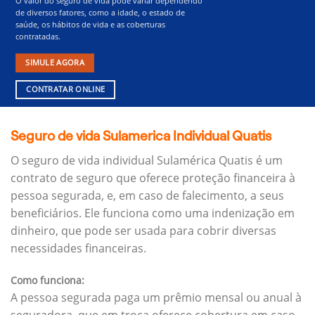
O valor do seguro de vida pode variar dependendo
de diversos fatores, como a idade, o estado de
saúde, os hábitos de vida e as coberturas
contratadas.
SIMULE AGORA
CONTRATAR ONLINE
Seguro de vida Sulamerica Individual Quatis
O seguro de vida individual Sulamérica Quatis é um
contrato de seguro que oferece proteção financeira à
pessoa segurada, e, em caso de falecimento, a seus
beneficiários.
Ele funciona como uma indenização em
dinheiro, que pode ser usada para cobrir diversas
necessidades financeiras.
Como funciona:
A pessoa segurada paga um prêmio mensal ou anual à