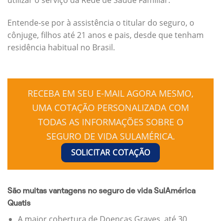
Entende-se por à assistência o titular do seguro, o
cônjuge, filhos até 21 anos e pais, desde que tenham
residência habitual no Brasil.
RECEBA EM SEU E-MAIL AGORA MESMO,
UMA COTAÇÃO PERSONALIZADA COM
TODAS AS INFORMAÇÕES SOBRE O
SEGURO DE VIDA SULAMÉRICA.
SOLICITAR COTAÇÃO
São muitas vantagens no seguro de vida SulAmérica
Quatis
A maior cobertura de Doenças Graves, até 30