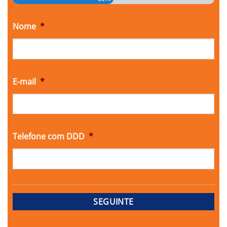
Nome
*
E-mail
*
Telefone com DDD
*