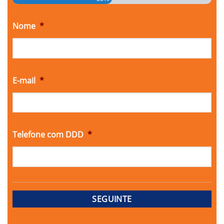
Nome
*
E-mail
*
Telefone com DDD
*