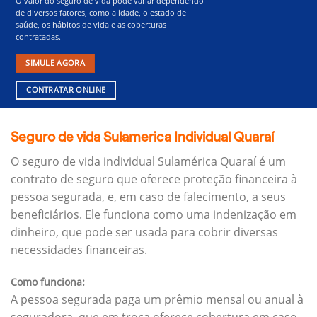
O valor do seguro de vida pode variar dependendo
de diversos fatores, como a idade, o estado de
saúde, os hábitos de vida e as coberturas
contratadas.
SIMULE AGORA
CONTRATAR ONLINE
Seguro de vida Sulamerica Individual Quaraí
O seguro de vida individual Sulamérica Quaraí é um
contrato de seguro que oferece proteção financeira à
pessoa segurada, e, em caso de falecimento, a seus
beneficiários.
Ele funciona como uma indenização em
dinheiro, que pode ser usada para cobrir diversas
necessidades financeiras.
Como funciona:
A pessoa segurada paga um prêmio mensal ou anual à