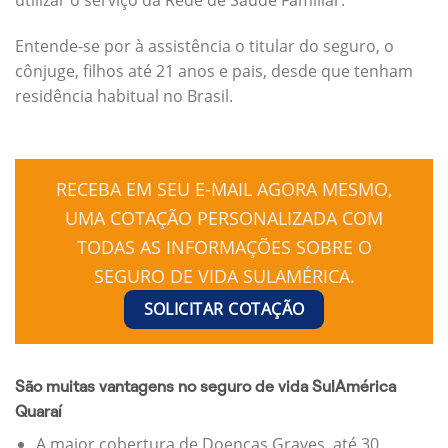
Entende-se por à assistência o titular do seguro, o
cônjuge, filhos até 21 anos e pais, desde que tenham
residência habitual no Brasil.
RECEBA EM SEU E-MAIL AGORA MESMO,
UMA COTAÇÃO PERSONALIZADA COM
TODAS AS INFORMAÇÕES SOBRE O
SEGURO DE VIDA SULAMÉRICA.
SOLICITAR COTAÇÃO
São muitas vantagens no seguro de vida SulAmérica
Quaraí
A maior cobertura de Doenças Graves, até 30