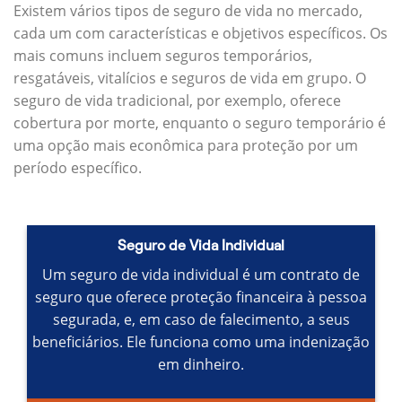
Existem vários tipos de seguro de vida no mercado,
cada um com características e objetivos específicos.
Os
mais comuns incluem seguros temporários,
resgatáveis, vitalícios e seguros de vida em grupo.
O
seguro de vida tradicional, por exemplo, oferece
cobertura por morte, enquanto o seguro temporário é
uma opção mais econômica para proteção por um
período específico.
Seguro de Vida Individual
Um seguro de vida individual é um contrato de
seguro que oferece proteção financeira à pessoa
segurada, e, em caso de falecimento, a seus
beneficiários.
Ele funciona como uma indenização
em dinheiro.