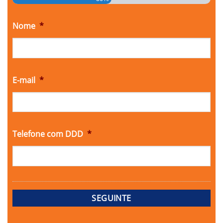
Nome
*
E-mail
*
Telefone com DDD
*