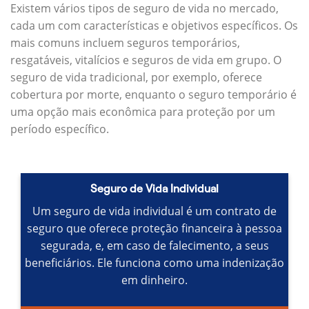
Existem vários tipos de seguro de vida no mercado,
cada um com características e objetivos específicos.
Os
mais comuns incluem seguros temporários,
resgatáveis, vitalícios e seguros de vida em grupo.
O
seguro de vida tradicional, por exemplo, oferece
cobertura por morte, enquanto o seguro temporário é
uma opção mais econômica para proteção por um
período específico.
Seguro de Vida Individual
Um seguro de vida individual é um contrato de
seguro que oferece proteção financeira à pessoa
segurada, e, em caso de falecimento, a seus
beneficiários.
Ele funciona como uma indenização
em dinheiro.