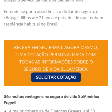
Entende-se por à assistência o titular do seguro, o
cônjuge, filhos até 21 anos e pais, desde que tenham
residência habitual no Brasil.
RECEBA EM SEU E-MAIL AGORA MESMO,
UMA COTAÇÃO PERSONALIZADA COM
TODAS AS INFORMAÇÕES SOBRE O
SEGURO DE VIDA SULAMÉRICA.
SOLICITAR COTAÇÃO
São muitas vantagens no seguro de vida SulAmérica
Pugmil
A maior cobertura de Doenças Graves, até 30