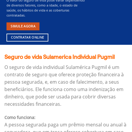
O valor do seguro de vida pode variar dependendo
de diversos fatores, como a idade, o estado de
saúde, os hábitos de vida e as coberturas
contratadas.
SIMULE AGORA
CONTRATAR ONLINE
Seguro de vida Sulamerica Individual Pugmil
O seguro de vida individual Sulamérica Pugmil é um
contrato de seguro que oferece proteção financeira à
pessoa segurada, e, em caso de falecimento, a seus
beneficiários.
Ele funciona como uma indenização em
dinheiro, que pode ser usada para cobrir diversas
necessidades financeiras.
Como funciona:
A pessoa segurada paga um prêmio mensal ou anual à