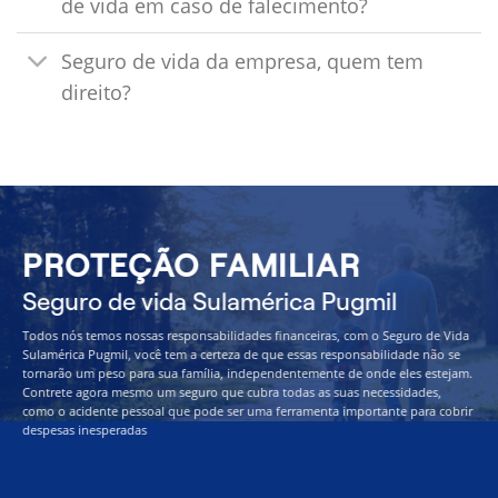
de vida em caso de falecimento?
Seguro de vida da empresa, quem tem
direito?
PROTEÇÃO FAMILIAR
Seguro de vida Sulamérica Pugmil
Todos nós temos nossas responsabilidades financeiras, com o Seguro de Vida
Sulamérica Pugmil, você tem a certeza de que essas responsabilidade não se
tornarão um peso para sua família, independentemente de onde eles estejam.
Contrete agora mesmo um seguro que cubra todas as suas necessidades,
como o acidente pessoal que pode ser uma ferramenta importante para cobrir
despesas inesperadas