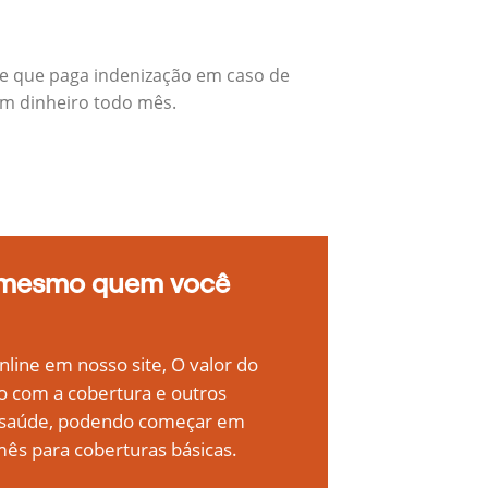
 e que paga indenização em caso de
em dinheiro todo mês.
 mesmo quem você
line em nosso site, O valor do
o com a cobertura e outros
e saúde, podendo começar em
ês para coberturas básicas.