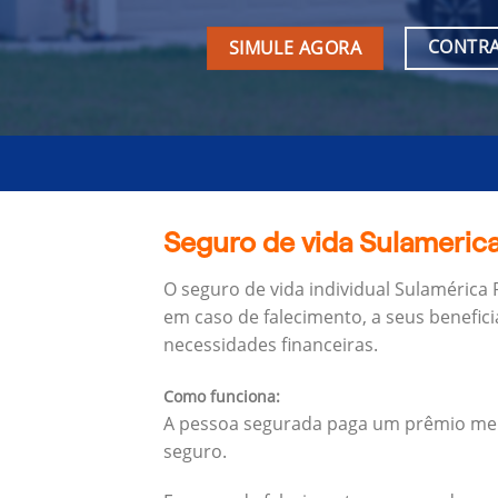
CONTRA
SIMULE AGORA
Seguro de vida Sulamerica
O seguro de vida individual Sulamérica
em caso de falecimento, a seus benefici
necessidades financeiras.
Como funciona:
A pessoa segurada paga um prêmio mens
seguro.