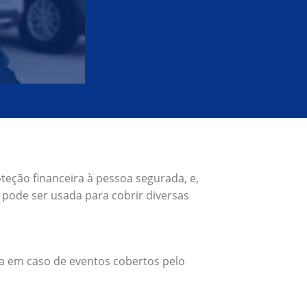
teção financeira à pessoa segurada, e,
pode ser usada para cobrir diversas
a em caso de eventos cobertos pelo