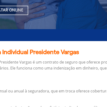
TAR ONLINE
 Individual Presidente Vargas
 Presidente Vargas é um contrato de seguro que oferece pro
ários.
Ele funciona como uma indenização em dinheiro, que 
al ou anual à seguradora, que em troca oferece cobertur