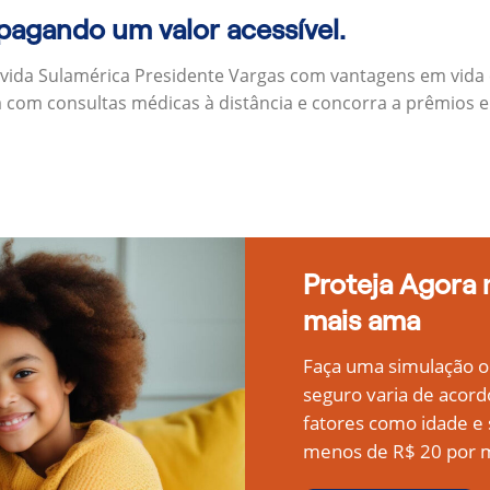
 pagando um valor acessível.
 vida Sulamérica Presidente Vargas com vantagens em vida
a com consultas médicas à distância e concorra a prêmios 
Proteja Agora
mais ama
Faça uma simulação on
seguro varia de acord
fatores como idade 
menos de R$ 20 por m