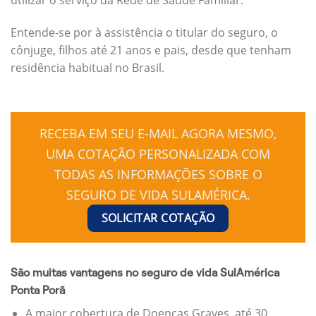
Entende-se por à assistência o titular do seguro, o
cônjuge, filhos até 21 anos e pais, desde que tenham
residência habitual no Brasil.
RECEBA EM SEU E-MAIL AGORA MESMO,
UMA COTAÇÃO PERSONALIZADA COM
TODAS AS INFORMAÇÕES SOBRE O
SEGURO DE VIDA SULAMÉRICA.
SOLICITAR COTAÇÃO
São muitas vantagens no seguro de vida SulAmérica
Ponta Porã
A maior cobertura de Doenças Graves, até 30