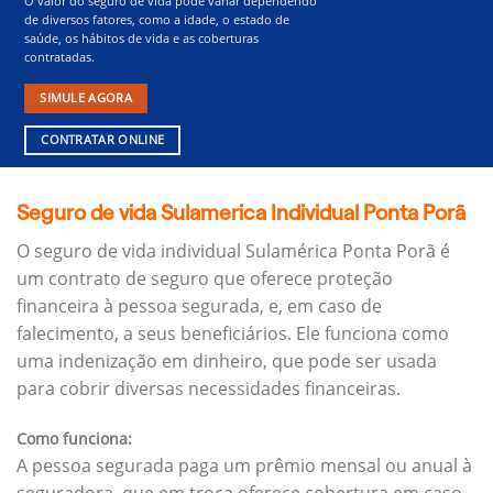
O valor do seguro de vida pode variar dependendo
de diversos fatores, como a idade, o estado de
saúde, os hábitos de vida e as coberturas
contratadas.
SIMULE AGORA
CONTRATAR ONLINE
Seguro de vida Sulamerica Individual Ponta Porã
O seguro de vida individual Sulamérica Ponta Porã é
um contrato de seguro que oferece proteção
financeira à pessoa segurada, e, em caso de
falecimento, a seus beneficiários.
Ele funciona como
uma indenização em dinheiro, que pode ser usada
para cobrir diversas necessidades financeiras.
Como funciona:
A pessoa segurada paga um prêmio mensal ou anual à