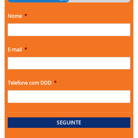
Nome
*
E-mail
*
Telefone com DDD
*