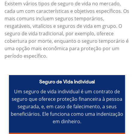
Existem vários tipos de seguro de vida no mercado,
cada um com características e objetivos específicos.
Os
mais comuns incluem seguros temporários,
resgatáveis, vitalícios e seguros de vida em grupo.
O
seguro de vida tradicional, por exemplo, oferece
cobertura por morte, enquanto o seguro temporário é
uma opção mais econômica para proteção por um
período específico.
Seguro de Vida Individual
Um seguro de vida individual é um contrato de
seguro que oferece proteção financeira à pessoa
segurada, e, em caso de falecimento, a seus
beneficiários.
Ele funciona como uma indenização
em dinheiro.