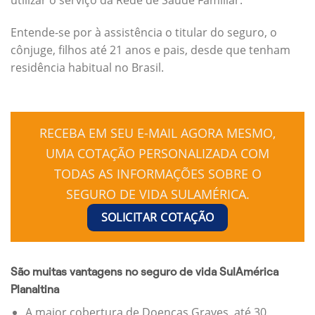
Entende-se por à assistência o titular do seguro, o
cônjuge, filhos até 21 anos e pais, desde que tenham
residência habitual no Brasil.
RECEBA EM SEU E-MAIL AGORA MESMO,
UMA COTAÇÃO PERSONALIZADA COM
TODAS AS INFORMAÇÕES SOBRE O
SEGURO DE VIDA SULAMÉRICA.
SOLICITAR COTAÇÃO
São muitas vantagens no seguro de vida SulAmérica
Planaltina
A maior cobertura de Doenças Graves, até 30