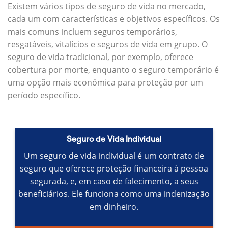
Existem vários tipos de seguro de vida no mercado,
cada um com características e objetivos específicos.
Os
mais comuns incluem seguros temporários,
resgatáveis, vitalícios e seguros de vida em grupo.
O
seguro de vida tradicional, por exemplo, oferece
cobertura por morte, enquanto o seguro temporário é
uma opção mais econômica para proteção por um
período específico.
Seguro de Vida Individual
Um seguro de vida individual é um contrato de
seguro que oferece proteção financeira à pessoa
segurada, e, em caso de falecimento, a seus
beneficiários.
Ele funciona como uma indenização
em dinheiro.