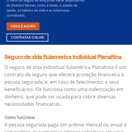
O valor do seguro de vida pode variar dependendo
de diversos fatores, como a idade, o estado de
saúde, os hábitos de vida e as coberturas
contratadas.
SIMULE AGORA
CONTRATAR ONLINE
Seguro de vida Sulamerica Individual Planaltina
O seguro de vida individual Sulamérica Planaltina é um
contrato de seguro que oferece proteção financeira à
pessoa segurada, e, em caso de falecimento, a seus
beneficiários.
Ele funciona como uma indenização em
dinheiro, que pode ser usada para cobrir diversas
necessidades financeiras.
Como funciona:
A pessoa segurada paga um prêmio mensal ou anual à