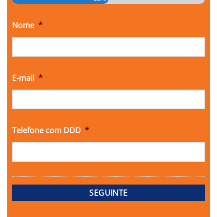
Nome
*
E-mail
*
Telefone com DDD
*