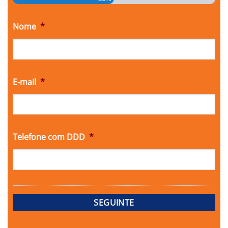
Nome
*
E-mail
*
Telefone com DDD
*