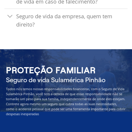
de vida em caso de falecimento?
Seguro de vida da empresa, quem tem
direito?
PROTEÇÃO FAMILIAR
Seguro de vida Sulamérica Pinhão
Todos nós temos nossas responsabilidades financeiras, com o Seguro de Vida
Sulamérica Pinhão, você tem a certeza de que essas responsabilidade não se
tornarão um peso para sua família, independentemente de onde eles estejam.
Contrete agora mesmo um seguro que cubra todas as suas necessidades,
como o acidente pessoal que pode ser uma ferramenta importante para cobrir
despesas inesperadas