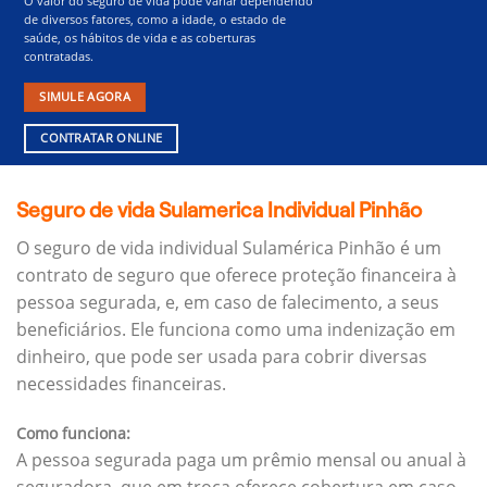
O valor do seguro de vida pode variar dependendo
de diversos fatores, como a idade, o estado de
saúde, os hábitos de vida e as coberturas
contratadas.
SIMULE AGORA
CONTRATAR ONLINE
Seguro de vida Sulamerica Individual Pinhão
O seguro de vida individual Sulamérica Pinhão é um
contrato de seguro que oferece proteção financeira à
pessoa segurada, e, em caso de falecimento, a seus
beneficiários.
Ele funciona como uma indenização em
dinheiro, que pode ser usada para cobrir diversas
necessidades financeiras.
Como funciona:
A pessoa segurada paga um prêmio mensal ou anual à