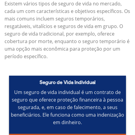
Existem vários tipos de seguro de vida no mercado,
cada um com características e objetivos específicos.
Os
mais comuns incluem seguros temporários,
resgatáveis, vitalícios e seguros de vida em grupo.
O
seguro de vida tradicional, por exemplo, oferece
cobertura por morte, enquanto o seguro temporário é
uma opção mais econômica para proteção por um
período específico.
Seguro de Vida Individual
Um seguro de vida individual é um contrato de
seguro que oferece proteção financeira à pessoa
segurada, e, em caso de falecimento, a seus
beneficiários.
Ele funciona como uma indenização
em dinheiro.