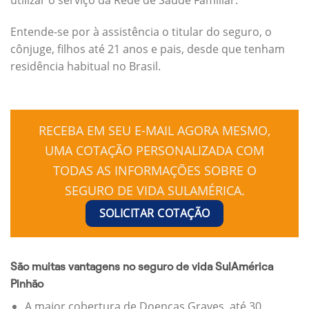
Entende-se por à assistência o titular do seguro, o
cônjuge, filhos até 21 anos e pais, desde que tenham
residência habitual no Brasil.
RECEBA EM SEU E-MAIL AGORA MESMO,
UMA COTAÇÃO PERSONALIZADA COM
TODAS AS INFORMAÇÕES SOBRE O
SEGURO DE VIDA SULAMÉRICA.
SOLICITAR COTAÇÃO
São muitas vantagens no seguro de vida SulAmérica
Pinhão
A maior cobertura de Doenças Graves, até 30