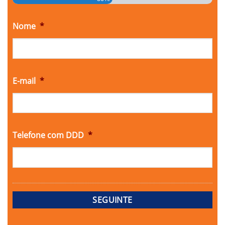
Nome
*
E-mail
*
Telefone com DDD
*