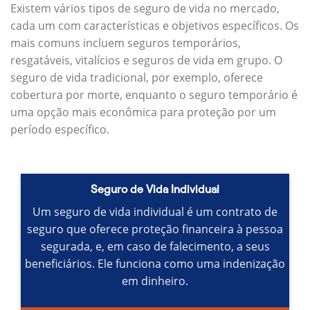
Existem vários tipos de seguro de vida no mercado,
cada um com características e objetivos específicos.
Os
mais comuns incluem seguros temporários,
resgatáveis, vitalícios e seguros de vida em grupo.
O
seguro de vida tradicional, por exemplo, oferece
cobertura por morte, enquanto o seguro temporário é
uma opção mais econômica para proteção por um
período específico.
Seguro de Vida Individual
Um seguro de vida individual é um contrato de
seguro que oferece proteção financeira à pessoa
segurada, e, em caso de falecimento, a seus
beneficiários.
Ele funciona como uma indenização
em dinheiro.