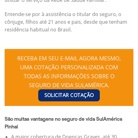
Entende-se por à assistência o titular do seguro, o
cônjuge, filhos até 21 anos e pais, desde que tenham
residência habitual no Brasil.
RECEBA EM SEU E-MAIL AGORA MESMO,
UMA COTAÇÃO PERSONALIZADA COM
TODAS AS INFORMAÇÕES SOBRE O
SEGURO DE VIDA SULAMÉRICA.
SOLICITAR COTAÇÃO
São muitas vantagens no seguro de vida SulAmérica
Pinhal
A maior cobertura de Doenças Graves, até 30