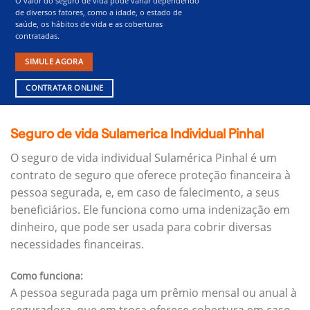
O valor do seguro de vida pode variar dependendo
de diversos fatores, como a idade, o estado de
saúde, os hábitos de vida e as coberturas
contratadas.
SIMULE AGORA
CONTRATAR ONLINE
Seguro de vida Sulamerica Individual Pinhal
O seguro de vida individual Sulamérica Pinhal é um
contrato de seguro que oferece proteção financeira à
pessoa segurada, e, em caso de falecimento, a seus
beneficiários.
Ele funciona como uma indenização em
dinheiro, que pode ser usada para cobrir diversas
necessidades financeiras.
Como funciona:
A pessoa segurada paga um prêmio mensal ou anual à