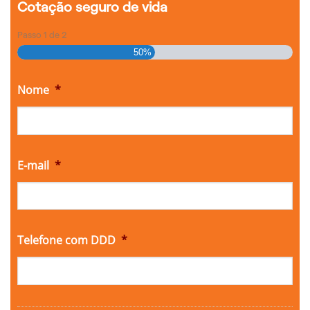
Cotação seguro de vida
Passo
1
de
2
50%
Nome
*
E-mail
*
Telefone com DDD
*