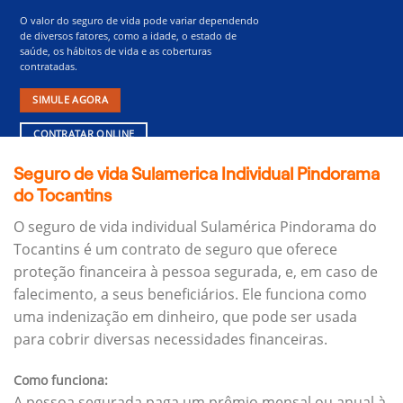
O valor do seguro de vida pode variar dependendo
de diversos fatores, como a idade, o estado de
saúde, os hábitos de vida e as coberturas
contratadas.
SIMULE AGORA
CONTRATAR ONLINE
Seguro de vida Sulamerica Individual Pindorama
do Tocantins
O seguro de vida individual Sulamérica Pindorama do
Tocantins é um contrato de seguro que oferece
proteção financeira à pessoa segurada, e, em caso de
falecimento, a seus beneficiários.
Ele funciona como
uma indenização em dinheiro, que pode ser usada
para cobrir diversas necessidades financeiras.
Como funciona:
A pessoa segurada paga um prêmio mensal ou anual à