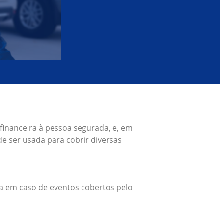
financeira à pessoa segurada, e, em
e ser usada para cobrir diversas
a em caso de eventos cobertos pelo