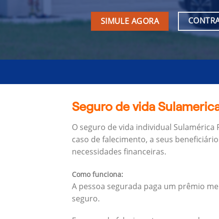
CONTRA
SIMULE AGORA
Seguro de vida Sulamerica
O seguro de vida individual Sulamérica
caso de falecimento, a seus beneficiário
necessidades financeiras.
Como funciona:
A pessoa segurada paga um prêmio mens
seguro.