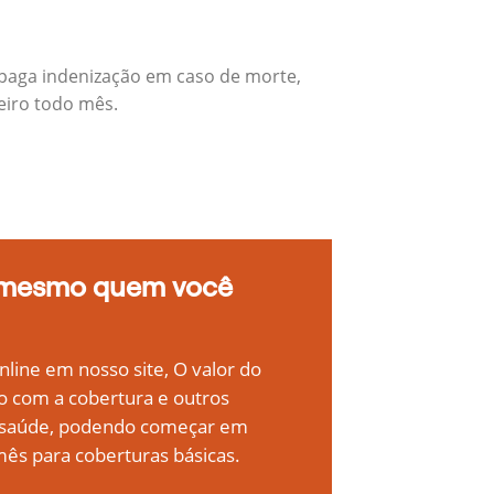
 paga indenização em caso de morte,
eiro todo mês.
 mesmo quem você
line em nosso site, O valor do
o com a cobertura e outros
e saúde, podendo começar em
ês para coberturas básicas.