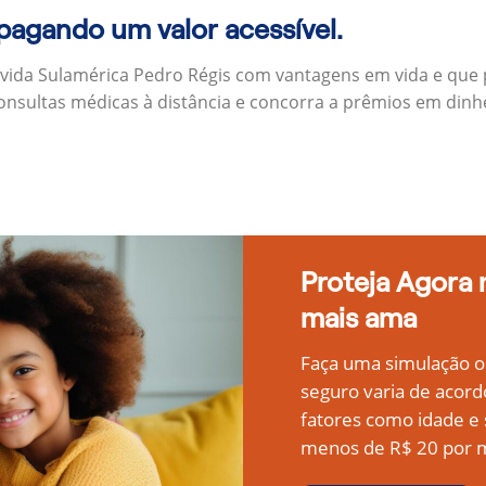
 pagando um valor acessível.
 vida Sulamérica Pedro Régis com vantagens em vida e que
onsultas médicas à distância e concorra a prêmios em dinh
Proteja Agora
mais ama
Faça uma simulação on
seguro varia de acord
fatores como idade 
menos de R$ 20 por m