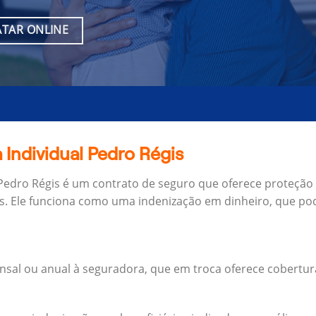
TAR ONLINE
 Individual Pedro Régis
 Pedro Régis é um contrato de seguro que oferece proteção 
s.
Ele funciona como uma indenização em dinheiro, que pod
al ou anual à seguradora, que em troca oferece cobertur