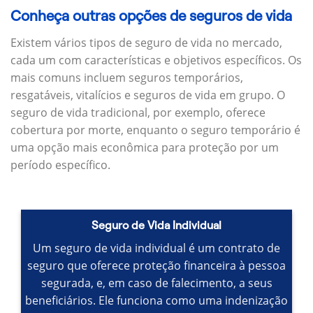
Conheça outras opções de seguros de vida
Existem vários tipos de seguro de vida no mercado,
cada um com características e objetivos específicos.
Os
mais comuns incluem seguros temporários,
resgatáveis, vitalícios e seguros de vida em grupo.
O
seguro de vida tradicional, por exemplo, oferece
cobertura por morte, enquanto o seguro temporário é
uma opção mais econômica para proteção por um
período específico.
Seguro de Vida Individual
Um seguro de vida individual é um contrato de
seguro que oferece proteção financeira à pessoa
segurada, e, em caso de falecimento, a seus
beneficiários.
Ele funciona como uma indenização