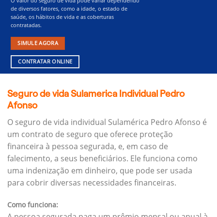
O valor do seguro de vida pode variar dependendo
de diversos fatores, como a idade, o estado de
saúde, os hábitos de vida e as coberturas
contratadas.
SIMULE AGORA
CONTRATAR ONLINE
Seguro de vida Sulamerica Individual Pedro
Afonso
O seguro de vida individual Sulamérica Pedro Afonso é
um contrato de seguro que oferece proteção
financeira à pessoa segurada, e, em caso de
falecimento, a seus beneficiários.
Ele funciona como
uma indenização em dinheiro, que pode ser usada
para cobrir diversas necessidades financeiras.
Como funciona:
A pessoa segurada paga um prêmio mensal ou anual à