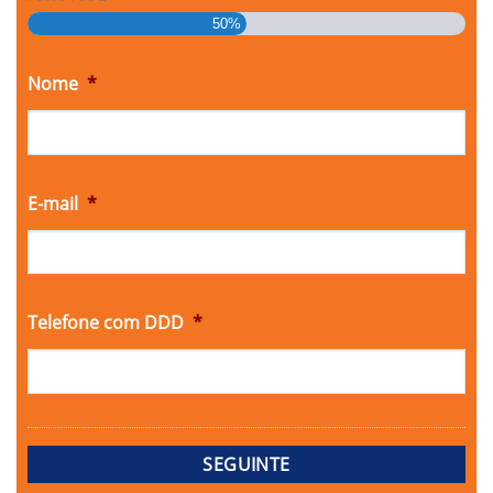
50%
Nome
*
E-mail
*
Telefone com DDD
*