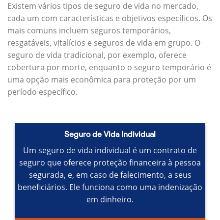
Existem vários tipos de seguro de vida no mercado,
cada um com características e objetivos específicos.
Os
mais comuns incluem seguros temporários,
resgatáveis, vitalícios e seguros de vida em grupo.
O
seguro de vida tradicional, por exemplo, oferece
cobertura por morte, enquanto o seguro temporário é
uma opção mais econômica para proteção por um
período específico.
Seguro de Vida Individual
Um seguro de vida individual é um contrato de
seguro que oferece proteção financeira à pessoa
segurada, e, em caso de falecimento, a seus
beneficiários.
Ele funciona como uma indenização
em dinheiro.