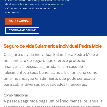
O valor do seguro de vida pode variar dependendo
de diversos fatores, como a idade, o estado de
saúde, os hábitos de vida e as coberturas
contratadas.
SIMULE AGORA
CONTRATAR ONLINE
Seguro de vida Sulamerica Individual Pedra Mole
O seguro de vida individual Sulamérica Pedra Mole é
um contrato de seguro que oferece proteção
financeira à pessoa segurada, e, em caso de
falecimento, a seus beneficiários.
Ele funciona como
uma indenização em dinheiro, que pode ser usada
para cobrir diversas necessidades financeiras.
Como funciona:
A pessoa segurada paga um prêmio mensal ou anual à