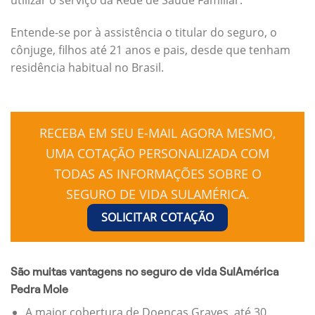
Entende-se por à assistência o titular do seguro, o
cônjuge, filhos até 21 anos e pais, desde que tenham
residência habitual no Brasil.
RECEBA EM SEU E-MAIL AGORA MESMO,
UMA COTAÇÃO PERSONALIZADA COM
TODAS AS INFORMAÇÕES SOBRE O
SEGURO DE VIDA SULAMÉRICA.
SOLICITAR COTAÇÃO
São muitas vantagens no seguro de vida SulAmérica
Pedra Mole
A maior cobertura de Doenças Graves, até 30