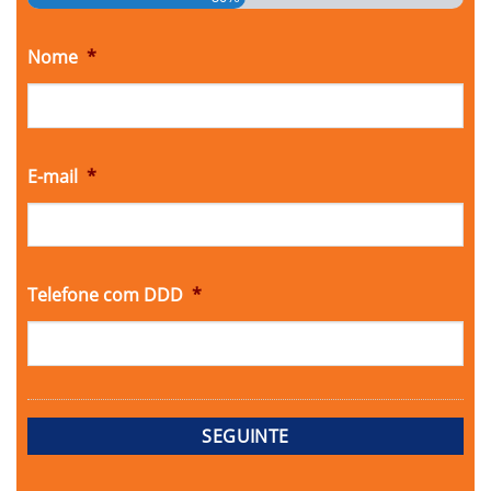
Nome
*
E-mail
*
Telefone com DDD
*