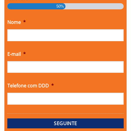
50%
Nome
*
E-mail
*
Telefone com DDD
*