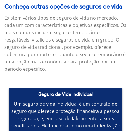
Conheça outras opções de seguros de vida
Existem vários tipos de seguro de vida no mercado,
cada um com características e objetivos específicos.
Os
mais comuns incluem seguros temporários,
resgatáveis, vitalícios e seguros de vida em grupo.
O
seguro de vida tradicional, por exemplo, oferece
cobertura por morte, enquanto o seguro temporário é
uma opção mais econômica para proteção por um
período específico.
Seguro de Vida Individual
Um seguro de vida individual é um contrato de
seguro que oferece proteção financeira à pessoa
segurada, e, em caso de falecimento, a seus
beneficiários.
Ele funciona como uma indenização