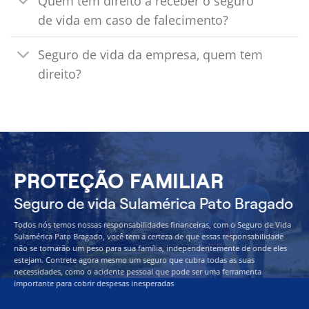
Quem tem direito a receber o seguro
de vida em caso de falecimento?
Seguro de vida da empresa, quem tem
direito?
PROTEÇÃO FAMILIAR
Seguro de vida Sulamérica Pato Bragado
Todos nós temos nossas responsabilidades financeiras, com o Seguro de Vida
Sulamérica Pato Bragado, você tem a certeza de que essas responsabilidade
não se tornarão um peso para sua família, independentemente de onde eles
estejam. Contrete agora mesmo um seguro que cubra todas as suas
necessidades, como o acidente pessoal que pode ser uma ferramenta
importante para cobrir despesas inesperadas