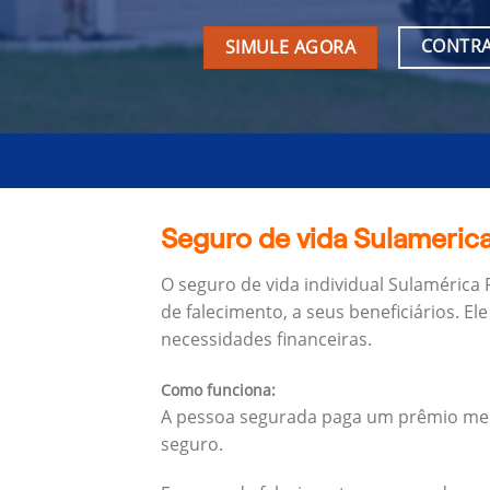
CONTRA
SIMULE AGORA
Seguro de vida Sulamerica
O seguro de vida individual Sulamérica
de falecimento, a seus beneficiários.
Ele
necessidades financeiras.
Como funciona:
A pessoa segurada paga um prêmio mens
seguro.