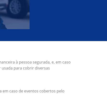
nanceira à pessoa segurada, e, em caso
 usada para cobrir diversas
a em caso de eventos cobertos pelo