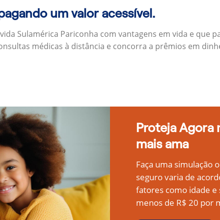
 pagando um valor acessível.
 vida Sulamérica Pariconha com vantagens em vida e que p
onsultas médicas à distância e concorra a prêmios em dinh
Proteja Agora
mais ama
Faça uma simulação on
seguro varia de acord
fatores como idade 
menos de R$ 20 por m