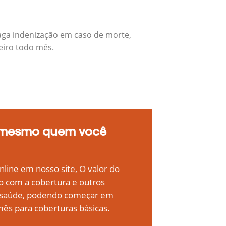
aga indenização em caso de morte,
eiro todo mês.
 mesmo quem você
line em nosso site, O valor do
o com a cobertura e outros
e saúde, podendo começar em
ês para coberturas básicas.