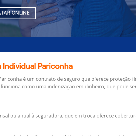
TAR ONLINE
 Individual Pariconha
 Pariconha é um contrato de seguro que oferece proteção fi
 funciona como uma indenização em dinheiro, que pode ser
al ou anual à seguradora, que em troca oferece cobertur