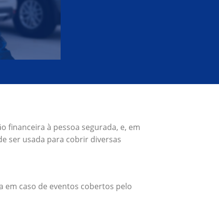
o financeira à pessoa segurada, e, em
e ser usada para cobrir diversas
a em caso de eventos cobertos pelo