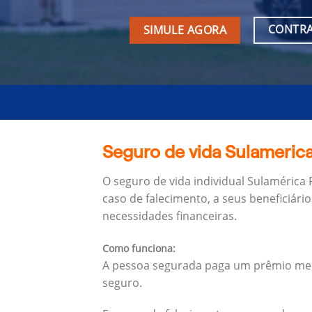
CONTRA
SIMULE AGORA
Seguro de vida Sulameric
O seguro de vida individual Sulamérica
caso de falecimento, a seus beneficiário
necessidades financeiras.
Como funciona:
A pessoa segurada paga um prêmio mens
seguro.