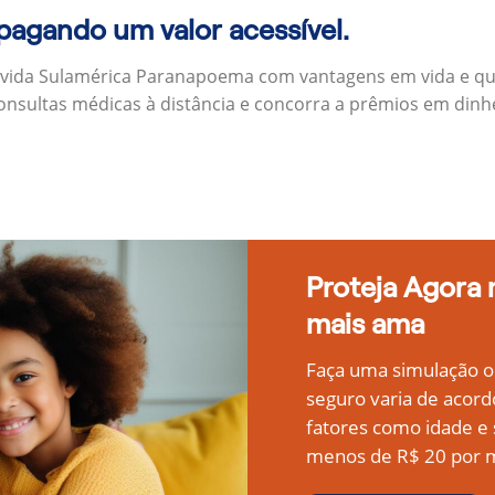
 pagando um valor acessível.
 vida Sulamérica Paranapoema com vantagens em vida e qu
onsultas médicas à distância e concorra a prêmios em dinh
Proteja Agora
mais ama
Faça uma simulação on
seguro varia de acord
fatores como idade 
menos de R$ 20 por m