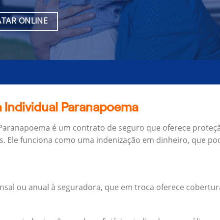
TAR ONLINE
a Individual Paranapoema
 Paranapoema é um contrato de seguro que oferece proteçã
s.
Ele funciona como uma indenização em dinheiro, que pod
al ou anual à seguradora, que em troca oferece cobertur