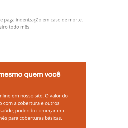
e paga indenização em caso de morte,
eiro todo mês.
 mesmo quem você
line em nosso site, O valor do
o com a cobertura e outros
e saúde, podendo começar em
ês para coberturas básicas.