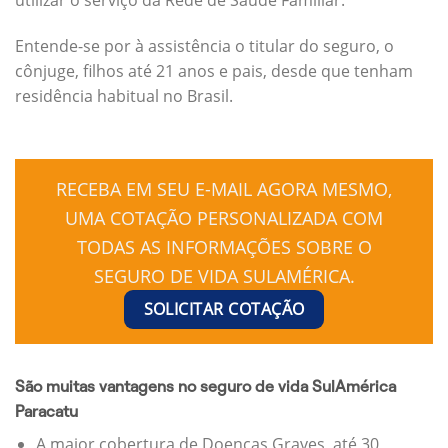
Entende-se por à assistência o titular do seguro, o
cônjuge, filhos até 21 anos e pais, desde que tenham
residência habitual no Brasil.
RECEBA EM SEU E-MAIL AGORA MESMO,
UMA COTAÇÃO PERSONALIZADA COM
TODAS AS INFORMAÇÕES SOBRE O
SEGURO DE VIDA SULAMÉRICA.
SOLICITAR COTAÇÃO
São muitas vantagens no seguro de vida SulAmérica
Paracatu
A maior cobertura de Doenças Graves, até 30