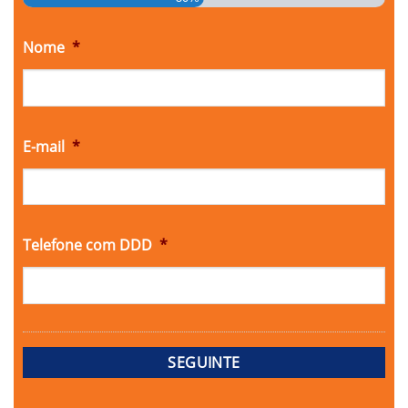
Nome
*
E-mail
*
Telefone com DDD
*