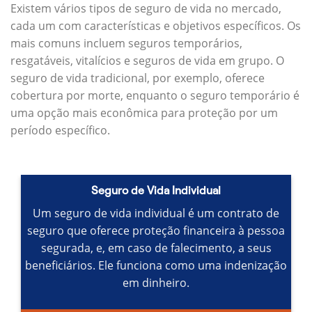
Existem vários tipos de seguro de vida no mercado,
cada um com características e objetivos específicos.
Os
mais comuns incluem seguros temporários,
resgatáveis, vitalícios e seguros de vida em grupo.
O
seguro de vida tradicional, por exemplo, oferece
cobertura por morte, enquanto o seguro temporário é
uma opção mais econômica para proteção por um
período específico.
Seguro de Vida Individual
Um seguro de vida individual é um contrato de
seguro que oferece proteção financeira à pessoa
segurada, e, em caso de falecimento, a seus
beneficiários.
Ele funciona como uma indenização
em dinheiro.