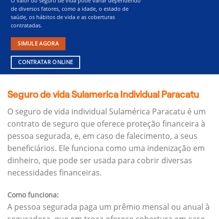
O valor do seguro de vida pode variar dependendo
de diversos fatores, como a idade, o estado de
saúde, os hábitos de vida e as coberturas
contratadas.
SIMULE AGORA
CONTRATAR ONLINE
Seguro de vida Sulamerica Individual Paracatu
O seguro de vida individual Sulamérica Paracatu é um
contrato de seguro que oferece proteção financeira à
pessoa segurada, e, em caso de falecimento, a seus
beneficiários.
Ele funciona como uma indenização em
dinheiro, que pode ser usada para cobrir diversas
necessidades financeiras.
Como funciona:
A pessoa segurada paga um prêmio mensal ou anual à