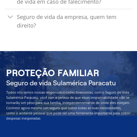
de vida em caso de falecimento?
Seguro de vida da empresa, quem tem
direito?
PROTEÇÃO FAMILIAR
Seguro de vida Sulamérica Paracatu
Todos nós temos nossas responsabilidades financeiras, com o Seguro de Vida
Sulamérica Paracatu, você tem a certeza de que essas responsabilidade não se
tornarão um peso para sua família, independentemente de onde eles estejam.
Contrete agora mesmo um seguro que cubra todas as suas necessidades,
como o acidente pessoal que pode ser uma ferramenta importante para cobrir
despesas inesperadas