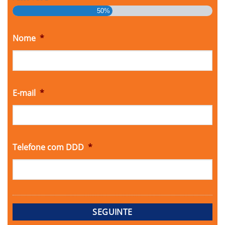
50%
Nome
*
E-mail
*
Telefone com DDD
*