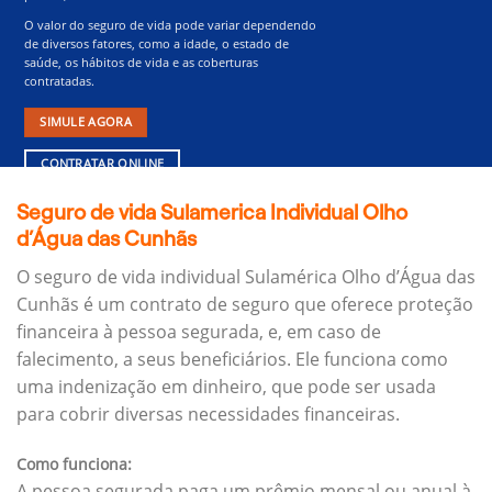
O valor do seguro de vida pode variar dependendo
de diversos fatores, como a idade, o estado de
saúde, os hábitos de vida e as coberturas
contratadas.
SIMULE AGORA
CONTRATAR ONLINE
Seguro de vida Sulamerica Individual Olho
d’Água das Cunhãs
O seguro de vida individual Sulamérica Olho d’Água das
Cunhãs é um contrato de seguro que oferece proteção
financeira à pessoa segurada, e, em caso de
falecimento, a seus beneficiários.
Ele funciona como
uma indenização em dinheiro, que pode ser usada
para cobrir diversas necessidades financeiras.
Como funciona:
A pessoa segurada paga um prêmio mensal ou anual à