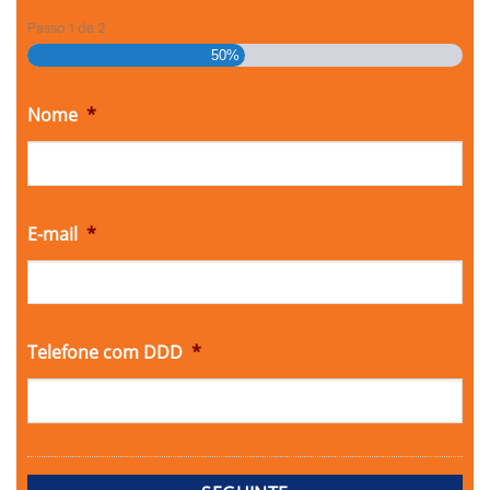
Passo
1
de
2
50%
Nome
*
E-mail
*
Telefone com DDD
*