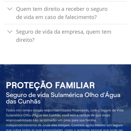
Quem tem direito a receber o seguro
de vida em caso de falecimento?
Seguro de vida da empresa, quem tem
direito?
PROTEÇÃO FAMILIAR
Seguro de vida Sulamérica Olho d’Água
das Cunhãs
Todos nós temos nossas responsabilidades financeiras, com o Seguro de Vida
Sulamérica Olho d’Água das Cunhãs, você tem a certeza de que essas
responsabilidade não se tornarão um peso para sua família,
independentemente de onde eles estejam. Contrete agora mesmo um seguro
que cubra todas as suas necessidades, como o acidente pessoal que pode ser