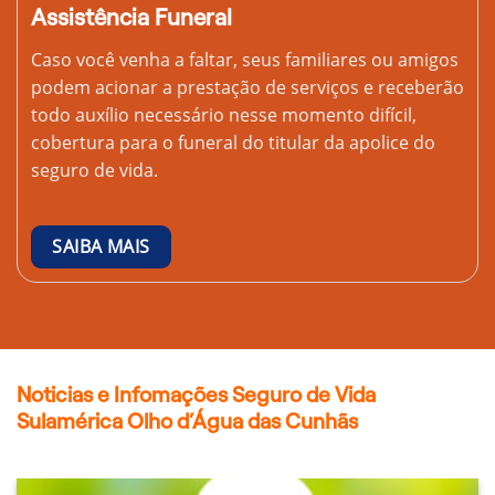
Assistência Funeral
Caso você venha a faltar, seus familiares ou amigos
podem acionar a prestação de serviços e receberão
todo auxílio necessário nesse momento difícil,
cobertura para o funeral do titular da apolice do
seguro de vida.
SAIBA MAIS
Noticias e Infomações Seguro de Vida
Sulamérica Olho d’Água das Cunhãs