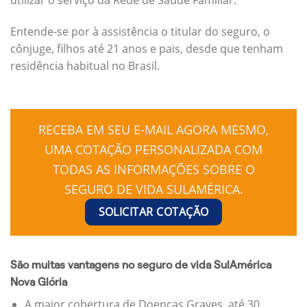
Entende-se por à assistência o titular do seguro, o
cônjuge, filhos até 21 anos e pais, desde que tenham
residência habitual no Brasil.
RECEBA EM SEU E-MAIL AGORA MESMO,
UMA COTAÇÃO PERSONALIZADA COM
TODAS AS INFORMAÇÕES SOBRE O
SEGURO DE VIDA SULAMÉRICA.
SOLICITAR COTAÇÃO
São muitas vantagens no seguro de vida SulAmérica
Nova Glória
A maior cobertura de Doenças Graves, até 30