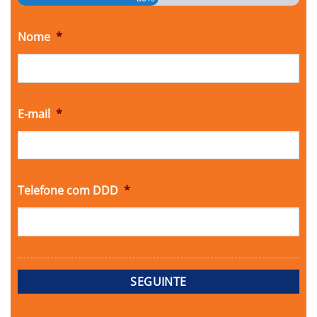
Nome
*
E-mail
*
Telefone com DDD
*