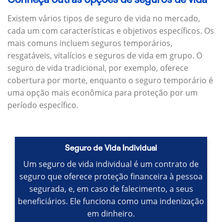
Existem vários tipos de seguro de vida no mercado,
cada um com características e objetivos específicos.
Os
mais comuns incluem seguros temporários,
resgatáveis, vitalícios e seguros de vida em grupo.
O
seguro de vida tradicional, por exemplo, oferece
cobertura por morte, enquanto o seguro temporário é
uma opção mais econômica para proteção por um
período específico.
Seguro de Vida Individual
Um seguro de vida individual é um contrato de
seguro que oferece proteção financeira à pessoa
segurada, e, em caso de falecimento, a seus
beneficiários.
Ele funciona como uma indenização
em dinheiro.