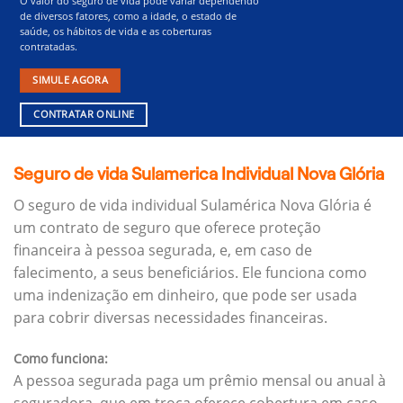
O valor do seguro de vida pode variar dependendo
de diversos fatores, como a idade, o estado de
saúde, os hábitos de vida e as coberturas
contratadas.
SIMULE AGORA
CONTRATAR ONLINE
Seguro de vida Sulamerica Individual Nova Glória
O seguro de vida individual Sulamérica Nova Glória é
um contrato de seguro que oferece proteção
financeira à pessoa segurada, e, em caso de
falecimento, a seus beneficiários.
Ele funciona como
uma indenização em dinheiro, que pode ser usada
para cobrir diversas necessidades financeiras.
Como funciona:
A pessoa segurada paga um prêmio mensal ou anual à