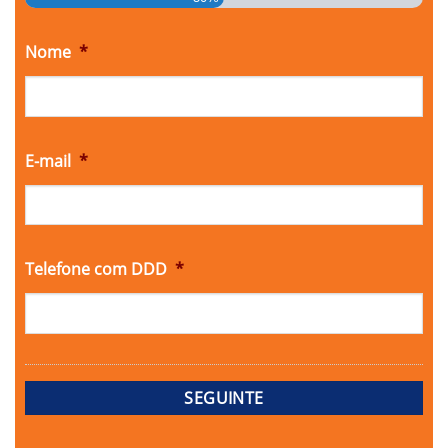
Nome
*
E-mail
*
Telefone com DDD
*