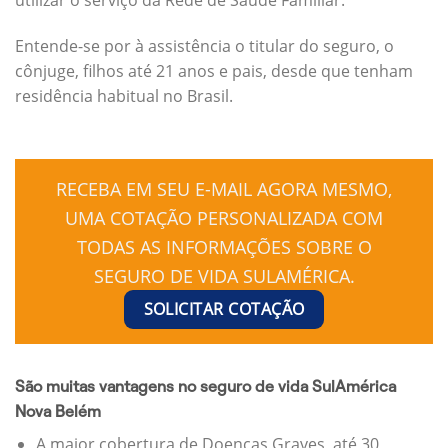
Entende-se por à assistência o titular do seguro, o
cônjuge, filhos até 21 anos e pais, desde que tenham
residência habitual no Brasil.
RECEBA EM SEU E-MAIL AGORA MESMO,
UMA COTAÇÃO PERSONALIZADA COM
TODAS AS INFORMAÇÕES SOBRE O
SEGURO DE VIDA SULAMÉRICA.
SOLICITAR COTAÇÃO
São muitas vantagens no seguro de vida SulAmérica
Nova Belém
A maior cobertura de Doenças Graves, até 30