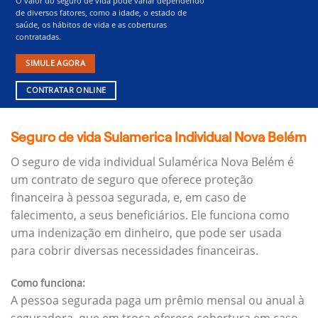
O valor do seguro de vida pode variar dependendo
de diversos fatores, como a idade, o estado de
saúde, os hábitos de vida e as coberturas
contratadas.
SIMULE AGORA
CONTRATAR ONLINE
Seguro de vida Sulamerica Individual Nova Belém
O seguro de vida individual Sulamérica Nova Belém é
um contrato de seguro que oferece proteção
financeira à pessoa segurada, e, em caso de
falecimento, a seus beneficiários.
Ele funciona como
uma indenização em dinheiro, que pode ser usada
para cobrir diversas necessidades financeiras.
Como funciona:
A pessoa segurada paga um prêmio mensal ou anual à