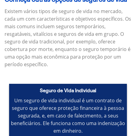
Existem vários tipos de seguro de vida no mercado,
cada um com características e objetivos específicos.
Os
mais comuns incluem seguros temporários,
resgatáveis, vitalícios e seguros de vida em grupo.
O
seguro de vida tradicional, por exemplo, oferece
cobertura por morte, enquanto o seguro temporário é
uma opção mais econômica para proteção por um
período específico.
Seguro de Vida Individual
Um seguro de vida individual é um contrato de
seguro que oferece proteção financeira à pessoa
segurada, e, em caso de falecimento, a seus
beneficiários.
Ele funciona como uma indenização
em dinheiro.