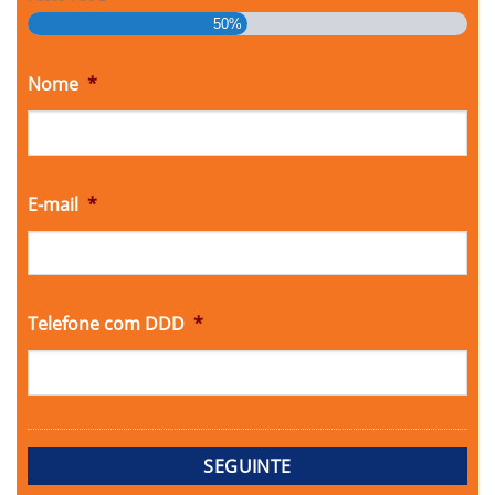
50%
Nome
*
E-mail
*
Telefone com DDD
*