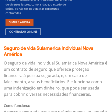
O valor do seguro de vida pode variar dependendo
de diversos fatores, como a idade, o estado de
saúde, os hábitos de vida e as coberturas
contratadas.
SIMULE AGORA
CONTRATAR ONLINE
Seguro de vida Sulamerica Individual Nova
América
O seguro de vida individual Sulamérica Nova América é
um contrato de seguro que oferece proteção
financeira à pessoa segurada, e, em caso de
falecimento, a seus beneficiários.
Ele funciona como
uma indenização em dinheiro, que pode ser usada
para cobrir diversas necessidades financeiras.
Como funciona:
A pessoa segurada paga um prêmio mensal ou anual à