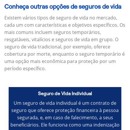
Conheça outras opções de seguros de vida
Existem vários tipos de seguro de vida no mercado,
cada um com características e objetivos específicos.
Os
mais comuns incluem seguros temporários,
resgatáveis, vitalícios e seguros de vida em grupo.
O
seguro de vida tradicional, por exemplo, oferece
cobertura por morte, enquanto o seguro temporário é
uma opção mais econômica para proteção por um
período específico.
Seguro de Vida Individual
Um seguro de vida individual é um contrato de
seguro que oferece proteção financeira à pessoa
segurada, e, em caso de falecimento, a seus
beneficiários.
Ele funciona como uma indenização