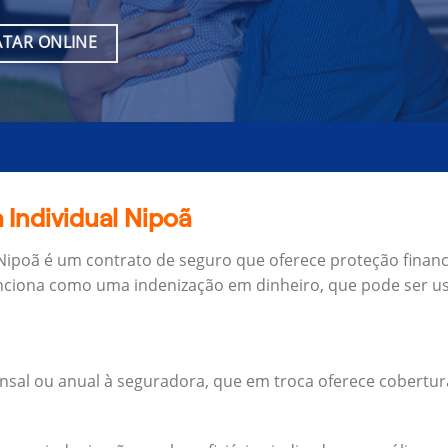
TAR ONLINE
 Individual Nipoã
 Nipoã é um contrato de seguro que oferece proteção financ
unciona como uma indenização em dinheiro, que pode ser us
al ou anual à seguradora, que em troca oferece cobertur