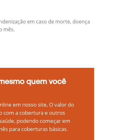
indenização em caso de morte, doença
do mês.
 mesmo quem você
line em nosso site, O valor do
o com a cobertura e outros
e saúde, podendo começar em
ês para coberturas básicas.