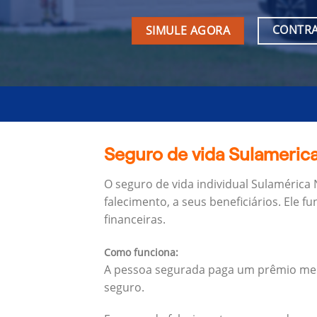
CONTRA
SIMULE AGORA
Seguro de vida Sulamerica
O seguro de vida individual Sulamérica
falecimento, a seus beneficiários.
Ele f
financeiras.
Como funciona:
A pessoa segurada paga um prêmio mens
seguro.