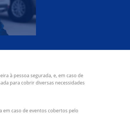
eira à pessoa segurada, e, em caso de
ada para cobrir diversas necessidades
a em caso de eventos cobertos pelo