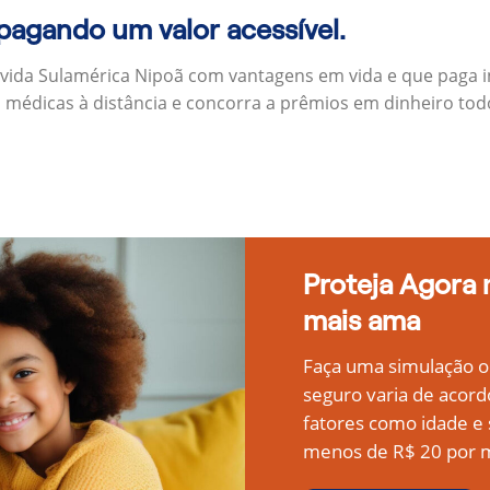
 pagando um valor acessível.
 vida Sulamérica Nipoã com vantagens em vida e que paga 
s médicas à distância e concorra a prêmios em dinheiro to
Proteja Agora
mais ama
Faça uma simulação on
seguro varia de acord
fatores como idade 
menos de R$ 20 por m