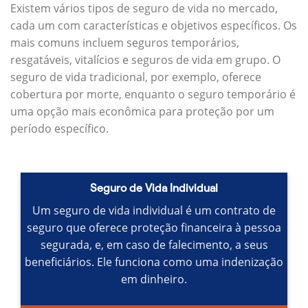
Existem vários tipos de seguro de vida no mercado,
cada um com características e objetivos específicos.
Os
mais comuns incluem seguros temporários,
resgatáveis, vitalícios e seguros de vida em grupo.
O
seguro de vida tradicional, por exemplo, oferece
cobertura por morte, enquanto o seguro temporário é
uma opção mais econômica para proteção por um
período específico.
Seguro de Vida Individual
Um seguro de vida individual é um contrato de
seguro que oferece proteção financeira à pessoa
segurada, e, em caso de falecimento, a seus
beneficiários.
Ele funciona como uma indenização
em dinheiro.