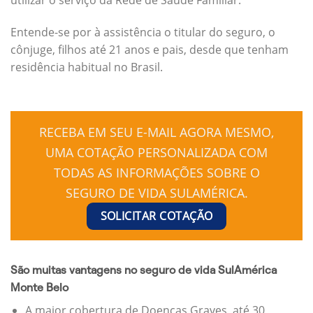
Entende-se por à assistência o titular do seguro, o
cônjuge, filhos até 21 anos e pais, desde que tenham
residência habitual no Brasil.
RECEBA EM SEU E-MAIL AGORA MESMO,
UMA COTAÇÃO PERSONALIZADA COM
TODAS AS INFORMAÇÕES SOBRE O
SEGURO DE VIDA SULAMÉRICA.
SOLICITAR COTAÇÃO
São muitas vantagens no seguro de vida SulAmérica
Monte Belo
A maior cobertura de Doenças Graves, até 30