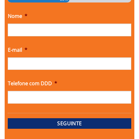
Nome
*
E-mail
*
Telefone com DDD
*