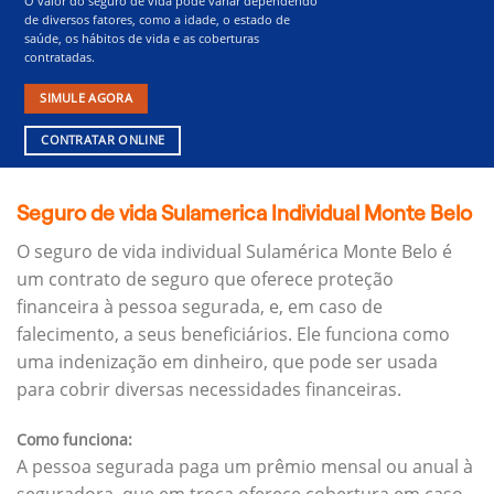
O valor do seguro de vida pode variar dependendo
de diversos fatores, como a idade, o estado de
saúde, os hábitos de vida e as coberturas
contratadas.
SIMULE AGORA
CONTRATAR ONLINE
Seguro de vida Sulamerica Individual Monte Belo
O seguro de vida individual Sulamérica Monte Belo é
um contrato de seguro que oferece proteção
financeira à pessoa segurada, e, em caso de
falecimento, a seus beneficiários.
Ele funciona como
uma indenização em dinheiro, que pode ser usada
para cobrir diversas necessidades financeiras.
Como funciona:
A pessoa segurada paga um prêmio mensal ou anual à