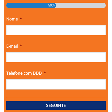
50%
Nome
*
E-mail
*
Telefone com DDD
*