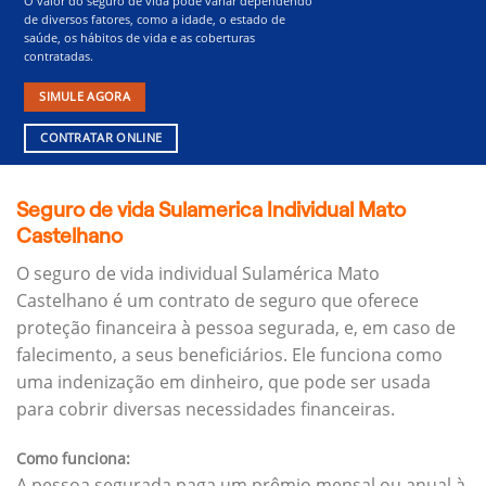
O valor do seguro de vida pode variar dependendo
de diversos fatores, como a idade, o estado de
saúde, os hábitos de vida e as coberturas
contratadas.
SIMULE AGORA
CONTRATAR ONLINE
Seguro de vida Sulamerica Individual Mato
Castelhano
O seguro de vida individual Sulamérica Mato
Castelhano é um contrato de seguro que oferece
proteção financeira à pessoa segurada, e, em caso de
falecimento, a seus beneficiários.
Ele funciona como
uma indenização em dinheiro, que pode ser usada
para cobrir diversas necessidades financeiras.
Como funciona:
A pessoa segurada paga um prêmio mensal ou anual à