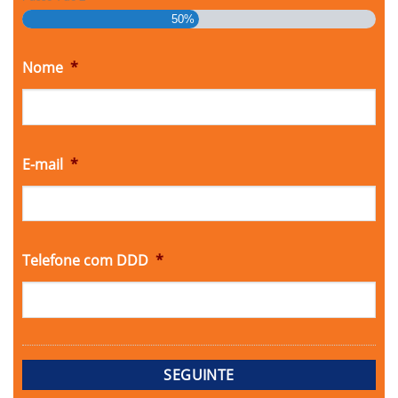
50%
Nome
*
E-mail
*
Telefone com DDD
*