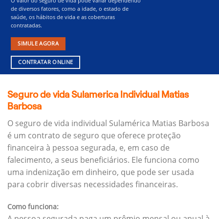
O valor do seguro de vida pode variar dependendo
de diversos fatores, como a idade, o estado de
saúde, os hábitos de vida e as coberturas
contratadas.
SIMULE AGORA
CONTRATAR ONLINE
Seguro de vida Sulamerica Individual Matias
Barbosa
O seguro de vida individual Sulamérica Matias Barbosa
é um contrato de seguro que oferece proteção
financeira à pessoa segurada, e, em caso de
falecimento, a seus beneficiários.
Ele funciona como
uma indenização em dinheiro, que pode ser usada
para cobrir diversas necessidades financeiras.
Como funciona:
A pessoa segurada paga um prêmio mensal ou anual à