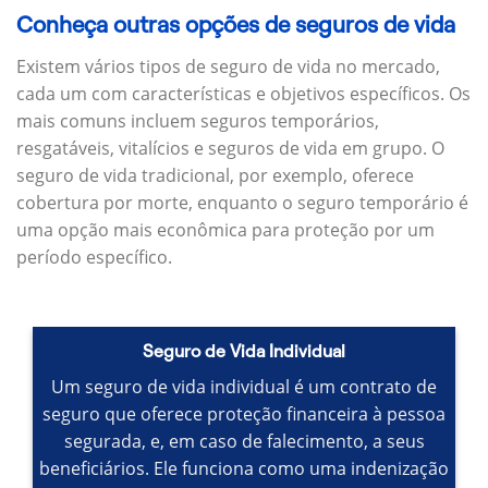
Conheça outras opções de seguros de vida
Existem vários tipos de seguro de vida no mercado,
cada um com características e objetivos específicos.
Os
mais comuns incluem seguros temporários,
resgatáveis, vitalícios e seguros de vida em grupo.
O
seguro de vida tradicional, por exemplo, oferece
cobertura por morte, enquanto o seguro temporário é
uma opção mais econômica para proteção por um
período específico.
Seguro de Vida Individual
Um seguro de vida individual é um contrato de
seguro que oferece proteção financeira à pessoa
segurada, e, em caso de falecimento, a seus
beneficiários.
Ele funciona como uma indenização