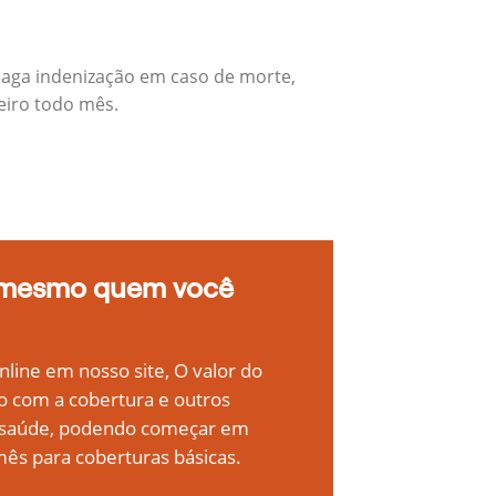
paga indenização em caso de morte,
eiro todo mês.
 mesmo quem você
line em nosso site, O valor do
o com a cobertura e outros
e saúde, podendo começar em
ês para coberturas básicas.