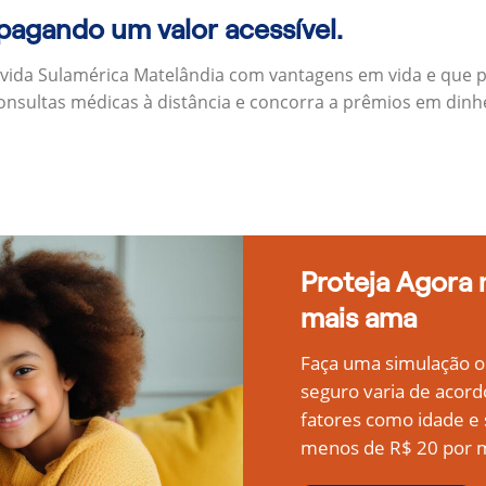
 pagando um valor acessível.
 vida Sulamérica Matelândia com vantagens em vida e que 
onsultas médicas à distância e concorra a prêmios em dinh
Proteja Agora
mais ama
Faça uma simulação on
seguro varia de acord
fatores como idade 
menos de R$ 20 por m