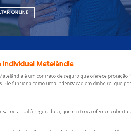
TAR ONLINE
 Individual Matelândia
 Matelândia é um contrato de seguro que oferece proteção f
s.
Ele funciona como uma indenização em dinheiro, que pod
al ou anual à seguradora, que em troca oferece cobertur