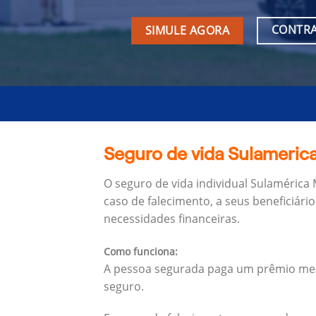
CONTRA
SIMULE AGORA
Seguro de vida Sulamerica
O seguro de vida individual Sulamérica
caso de falecimento, a seus beneficiário
necessidades financeiras.
Como funciona:
A pessoa segurada paga um prêmio mens
seguro.