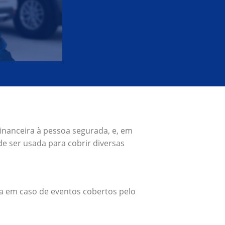
inanceira à pessoa segurada, e, em
e ser usada para cobrir diversas
a em caso de eventos cobertos pelo