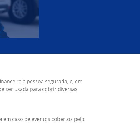
inanceira à pessoa segurada, e, em
e ser usada para cobrir diversas
a em caso de eventos cobertos pelo