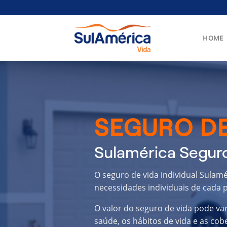
Skip
to
content
HOME
SEGURO DE
Sulamérica Segur
O seguro de vida individual Sulam
necessidades individuais de cada p
O valor do seguro de vida pode va
saúde, os hábitos de vida e as cob