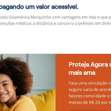
 pagando um valor acessível.
 vida Sulamérica Marquinho com vantagens em vida e que 
onsultas médicas à distância e concorra a prêmios em dinh
Proteja Agora
mais ama
Faça uma simulação on
seguro varia de acord
fatores como idade 
menos de R$ 20 por m