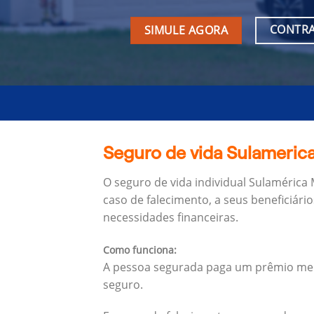
CONTRA
SIMULE AGORA
Seguro de vida Sulamerica
O seguro de vida individual Sulamérica
caso de falecimento, a seus beneficiário
necessidades financeiras.
Como funciona:
A pessoa segurada paga um prêmio mens
seguro.