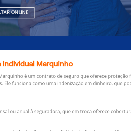
TAR ONLINE
 Individual Marquinho
 Marquinho é um contrato de seguro que oferece proteção f
s.
Ele funciona como uma indenização em dinheiro, que pod
al ou anual à seguradora, que em troca oferece cobertur