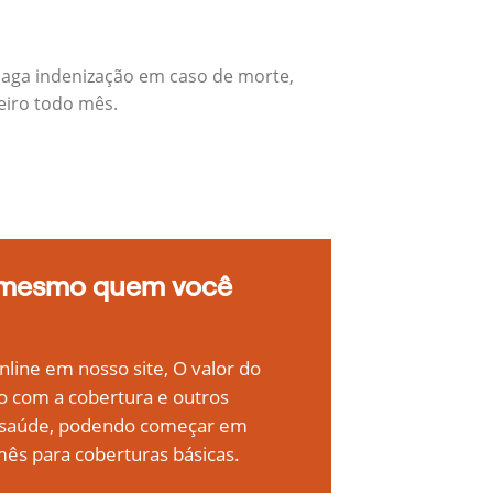
paga indenização em caso de morte,
eiro todo mês.
 mesmo quem você
line em nosso site, O valor do
o com a cobertura e outros
e saúde, podendo começar em
ês para coberturas básicas.