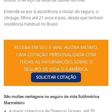
Entende-se por à assistência o titular do seguro, o
cônjuge, filhos até 21 anos e pais, desde que tenham
residência habitual no Brasil.
RECEBA EM SEU E-MAIL AGORA MESMO,
UMA COTAÇÃO PERSONALIZADA COM
TODAS AS INFORMAÇÕES SOBRE O
SEGURO DE VIDA SULAMÉRICA.
SOLICITAR COTAÇÃO
São muitas vantagens no seguro de vida SulAmérica
Marmeleiro
A maior cobertura de Doenças Graves, até 30