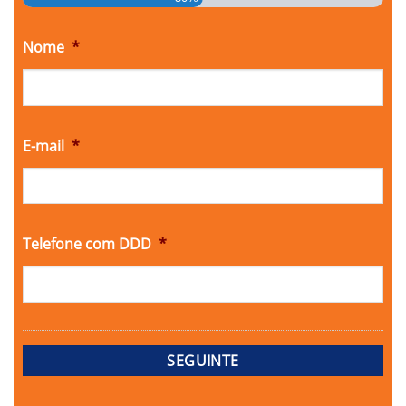
Nome
*
E-mail
*
Telefone com DDD
*