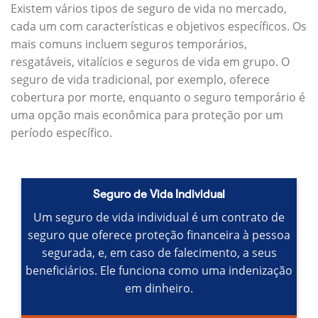
Existem vários tipos de seguro de vida no mercado,
cada um com características e objetivos específicos.
Os
mais comuns incluem seguros temporários,
resgatáveis, vitalícios e seguros de vida em grupo.
O
seguro de vida tradicional, por exemplo, oferece
cobertura por morte, enquanto o seguro temporário é
uma opção mais econômica para proteção por um
período específico.
Seguro de Vida Individual
Um seguro de vida individual é um contrato de
seguro que oferece proteção financeira à pessoa
segurada, e, em caso de falecimento, a seus
beneficiários.
Ele funciona como uma indenização
em dinheiro.