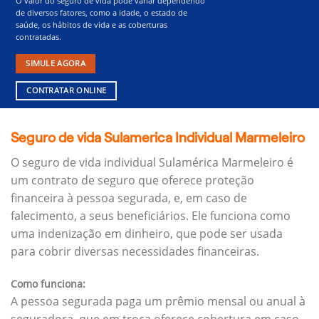
O valor do seguro de vida pode variar dependendo
de diversos fatores, como a idade, o estado de
saúde, os hábitos de vida e as coberturas
contratadas.
SIMULE AGORA
CONTRATAR ONLINE
Seguro de vida Sulamerica Individual Marmeleiro
O seguro de vida individual Sulamérica Marmeleiro é
um contrato de seguro que oferece proteção
financeira à pessoa segurada, e, em caso de
falecimento, a seus beneficiários.
Ele funciona como
uma indenização em dinheiro, que pode ser usada
para cobrir diversas necessidades financeiras.
Como funciona:
A pessoa segurada paga um prêmio mensal ou anual à