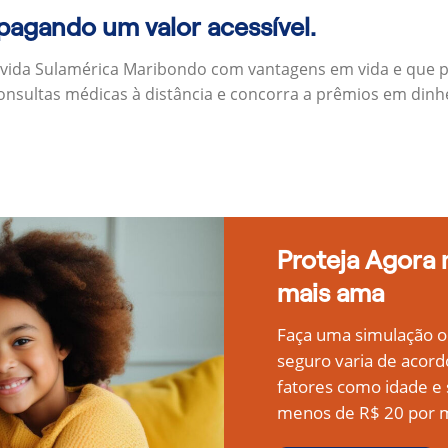
 pagando um valor acessível.
 vida Sulamérica Maribondo com vantagens em vida e que 
onsultas médicas à distância e concorra a prêmios em dinh
Proteja Agora
mais ama
Faça uma simulação on
seguro varia de acord
fatores como idade 
menos de R$ 20 por m