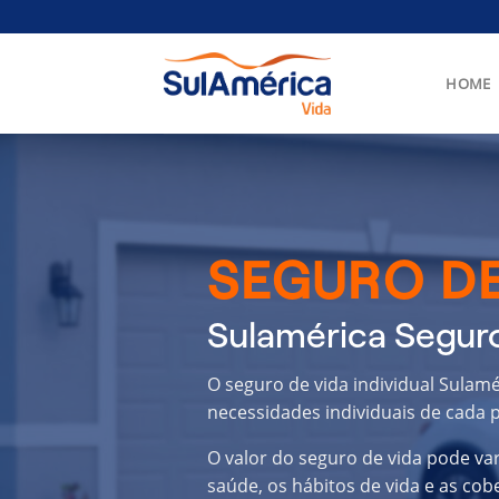
Skip
to
content
HOME
SEGURO DE
Sulamérica Segur
O seguro de vida individual Sulam
necessidades individuais de cada p
O valor do seguro de vida pode va
saúde, os hábitos de vida e as cob