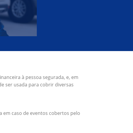
inanceira à pessoa segurada, e, em
e ser usada para cobrir diversas
a em caso de eventos cobertos pelo