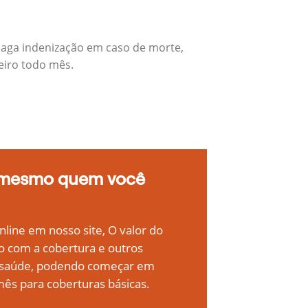
paga indenização em caso de morte,
eiro todo mês.
 mesmo quem você
line em nosso site, O valor do
o com a cobertura e outros
e saúde, podendo começar em
ês para coberturas básicas.