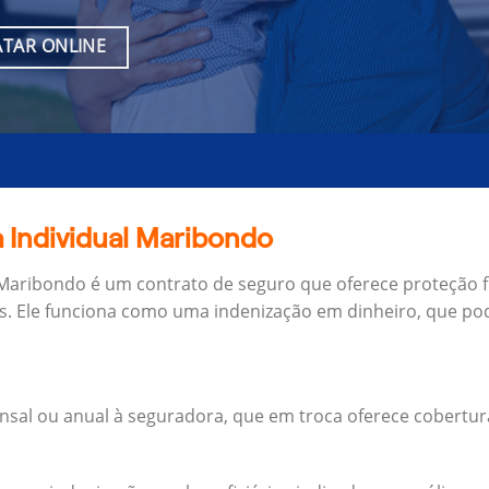
TAR ONLINE
 Individual Maribondo
 Maribondo é um contrato de seguro que oferece proteção f
s.
Ele funciona como uma indenização em dinheiro, que pod
al ou anual à seguradora, que em troca oferece cobertur