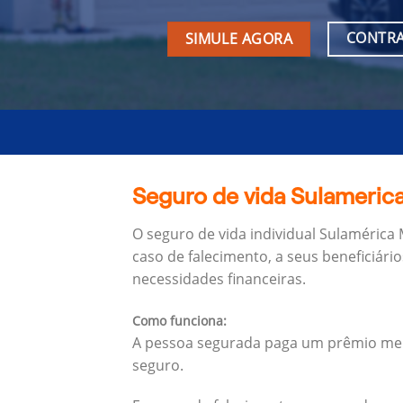
CONTRA
SIMULE AGORA
Seguro de vida Sulamerica
O seguro de vida individual Sulamérica
caso de falecimento, a seus beneficiário
necessidades financeiras.
Como funciona:
A pessoa segurada paga um prêmio mens
seguro.