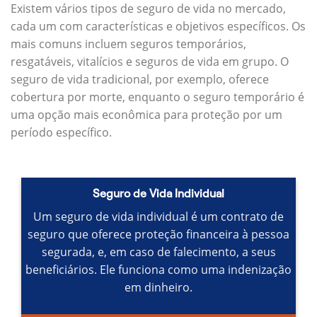
Existem vários tipos de seguro de vida no mercado,
cada um com características e objetivos específicos.
Os
mais comuns incluem seguros temporários,
resgatáveis, vitalícios e seguros de vida em grupo.
O
seguro de vida tradicional, por exemplo, oferece
cobertura por morte, enquanto o seguro temporário é
uma opção mais econômica para proteção por um
período específico.
Seguro de Vida Individual
Um seguro de vida individual é um contrato de
seguro que oferece proteção financeira à pessoa
segurada, e, em caso de falecimento, a seus
beneficiários.
Ele funciona como uma indenização
em dinheiro.