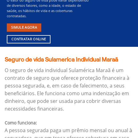
O valor do seguro de vida pode variar dependendo
de diversos fatores, como a idade, o estado de
saúde, os hábitos de vida e as coberturas
contratadas.
SIMULE AGORA
CONTRATAR ONLINE
Seguro de vida Sulamerica Individual Maraã
O seguro de vida individual Sulamérica Maraã é um
contrato de seguro que oferece proteção financeira à
pessoa segurada, e, em caso de falecimento, a seus
beneficiários.
Ele funciona como uma indenização em
dinheiro, que pode ser usada para cobrir diversas
necessidades financeiras.
Como funciona:
A pessoa segurada paga um prêmio mensal ou anual à