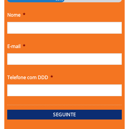
Nome
*
E-mail
*
Telefone com DDD
*