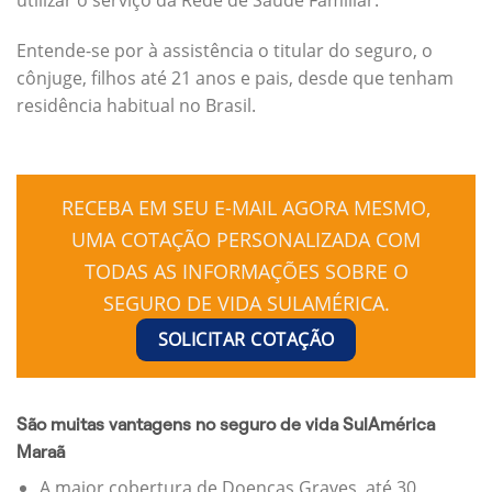
Entende-se por à assistência o titular do seguro, o
cônjuge, filhos até 21 anos e pais, desde que tenham
residência habitual no Brasil.
RECEBA EM SEU E-MAIL AGORA MESMO,
UMA COTAÇÃO PERSONALIZADA COM
TODAS AS INFORMAÇÕES SOBRE O
SEGURO DE VIDA SULAMÉRICA.
SOLICITAR COTAÇÃO
São muitas vantagens no seguro de vida SulAmérica
Maraã
A maior cobertura de Doenças Graves, até 30