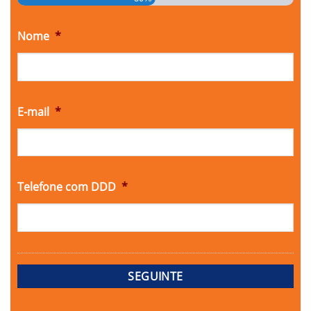
Nome
*
E-mail
*
Telefone com DDD
*