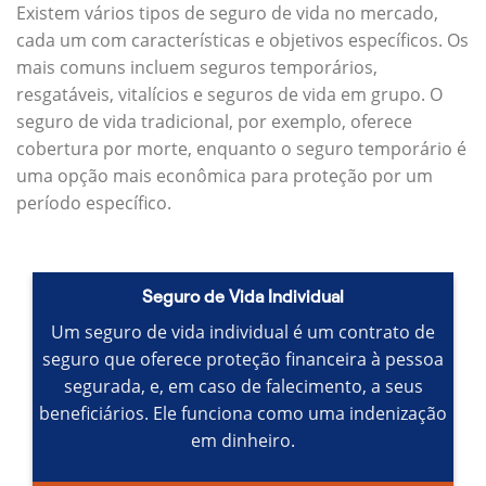
Existem vários tipos de seguro de vida no mercado,
cada um com características e objetivos específicos.
Os
mais comuns incluem seguros temporários,
resgatáveis, vitalícios e seguros de vida em grupo.
O
seguro de vida tradicional, por exemplo, oferece
cobertura por morte, enquanto o seguro temporário é
uma opção mais econômica para proteção por um
período específico.
Seguro de Vida Individual
Um seguro de vida individual é um contrato de
seguro que oferece proteção financeira à pessoa
segurada, e, em caso de falecimento, a seus
beneficiários.
Ele funciona como uma indenização
em dinheiro.