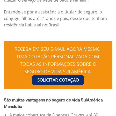
Entende-se por à assistência o titular do seguro, o
cônjuge, filhos até 21 anos e pais, desde que tenham
residência habitual no Brasil.
RECEBA EM SEU E-MAIL AGORA MESMO,
UMA COTAÇÃO PERSONALIZADA COM
TODAS AS INFORMAÇÕES SOBRE O
SEGURO DE VIDA SULAMÉRICA.
SOLICITAR COTAÇÃO
São muitas vantagens no seguro de vida SulAmérica
Mansidão
A maior cobertura de Doenças Graves, até 30