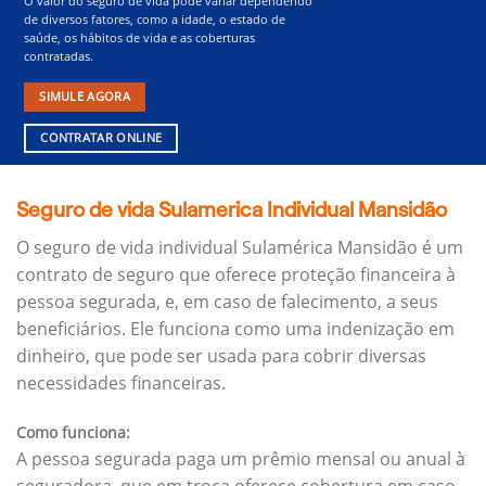
O valor do seguro de vida pode variar dependendo
de diversos fatores, como a idade, o estado de
saúde, os hábitos de vida e as coberturas
contratadas.
SIMULE AGORA
CONTRATAR ONLINE
Seguro de vida Sulamerica Individual Mansidão
O seguro de vida individual Sulamérica Mansidão é um
contrato de seguro que oferece proteção financeira à
pessoa segurada, e, em caso de falecimento, a seus
beneficiários.
Ele funciona como uma indenização em
dinheiro, que pode ser usada para cobrir diversas
necessidades financeiras.
Como funciona:
A pessoa segurada paga um prêmio mensal ou anual à