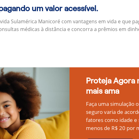
 pagando um valor acessível.
 vida Sulamérica Manicoré com vantagens em vida e que pa
onsultas médicas à distância e concorra a prêmios em dinh
Proteja Agora
mais ama
Faça uma simulação on
seguro varia de acord
fatores como idade 
menos de R$ 20 por m