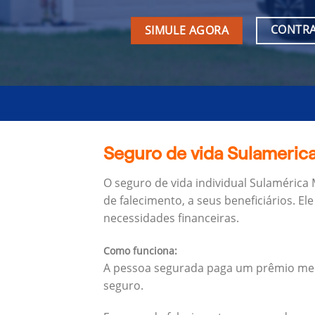
CONTRA
SIMULE AGORA
Seguro de vida Sulamerica
O seguro de vida individual Sulamérica
de falecimento, a seus beneficiários.
Ele
necessidades financeiras.
Como funciona:
A pessoa segurada paga um prêmio mens
seguro.