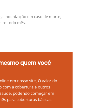
ga indenização em caso de morte,
eiro todo mês.
 mesmo quem você
line em nosso site, O valor do
o com a cobertura e outros
e saúde, podendo começar em
ês para coberturas básicas.