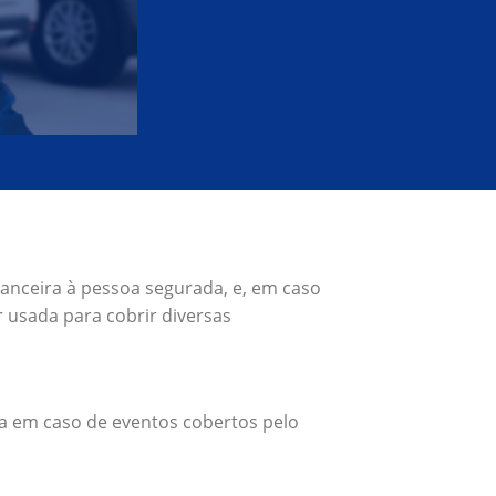
nanceira à pessoa segurada, e, em caso
 usada para cobrir diversas
a em caso de eventos cobertos pelo