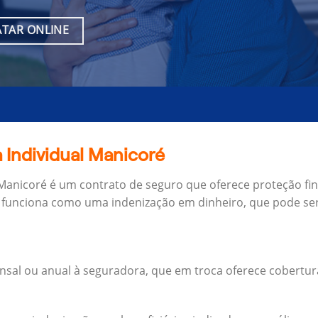
TAR ONLINE
 Individual Manicoré
 Manicoré é um contrato de seguro que oferece proteção fi
 funciona como uma indenização em dinheiro, que pode ser
al ou anual à seguradora, que em troca oferece cobertur