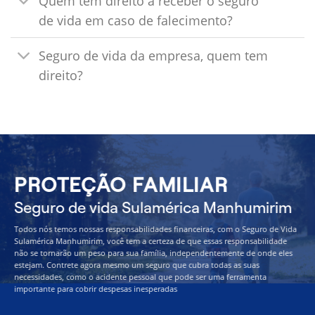
Quem tem direito a receber o seguro
de vida em caso de falecimento?
Seguro de vida da empresa, quem tem
direito?
PROTEÇÃO FAMILIAR
Seguro de vida Sulamérica Manhumirim
Todos nós temos nossas responsabilidades financeiras, com o Seguro de Vida
Sulamérica Manhumirim, você tem a certeza de que essas responsabilidade
não se tornarão um peso para sua família, independentemente de onde eles
estejam. Contrete agora mesmo um seguro que cubra todas as suas
necessidades, como o acidente pessoal que pode ser uma ferramenta
importante para cobrir despesas inesperadas