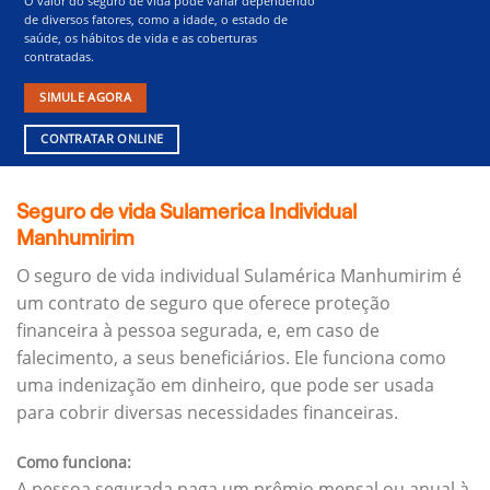
O valor do seguro de vida pode variar dependendo
de diversos fatores, como a idade, o estado de
saúde, os hábitos de vida e as coberturas
contratadas.
SIMULE AGORA
CONTRATAR ONLINE
Seguro de vida Sulamerica Individual
Manhumirim
O seguro de vida individual Sulamérica Manhumirim é
um contrato de seguro que oferece proteção
financeira à pessoa segurada, e, em caso de
falecimento, a seus beneficiários.
Ele funciona como
uma indenização em dinheiro, que pode ser usada
para cobrir diversas necessidades financeiras.
Como funciona:
A pessoa segurada paga um prêmio mensal ou anual à