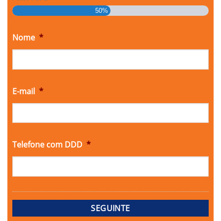
50%
Nome
*
E-mail
*
Telefone com DDD
*