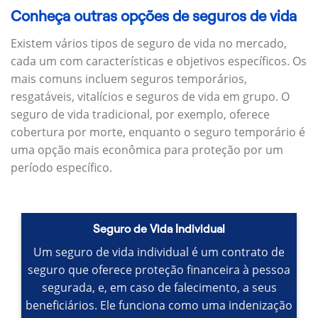
Conheça outras opções de seguros de vida
Existem vários tipos de seguro de vida no mercado,
cada um com características e objetivos específicos.
Os
mais comuns incluem seguros temporários,
resgatáveis, vitalícios e seguros de vida em grupo.
O
seguro de vida tradicional, por exemplo, oferece
cobertura por morte, enquanto o seguro temporário é
uma opção mais econômica para proteção por um
período específico.
Seguro de Vida Individual
Um seguro de vida individual é um contrato de
seguro que oferece proteção financeira à pessoa
segurada, e, em caso de falecimento, a seus
beneficiários.
Ele funciona como uma indenização