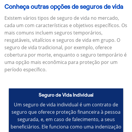
Conheça outras opções de seguros de vida
Existem vários tipos de seguro de vida no mercado,
cada um com características e objetivos específicos.
Os
mais comuns incluem seguros temporários,
resgatáveis, vitalícios e seguros de vida em grupo.
O
seguro de vida tradicional, por exemplo, oferece
cobertura por morte, enquanto o seguro temporário é
uma opção mais econômica para proteção por um
período específico.
Seguro de Vida Individual
Um seguro de vida individual é um contrato de
seguro que oferece proteção financeira à pessoa
segurada, e, em caso de falecimento, a seus
beneficiários.
Ele funciona como uma indenização