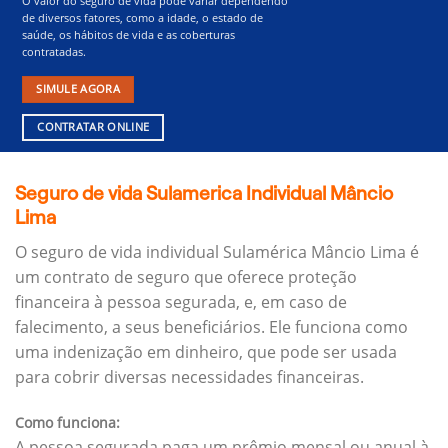
O valor do seguro de vida pode variar dependendo
de diversos fatores, como a idade, o estado de
saúde, os hábitos de vida e as coberturas
contratadas.
SIMULE AGORA
CONTRATAR ONLINE
Seguro de vida Sulamerica Individual Mâncio
Lima
O seguro de vida individual Sulamérica Mâncio Lima é
um contrato de seguro que oferece proteção
financeira à pessoa segurada, e, em caso de
falecimento, a seus beneficiários.
Ele funciona como
uma indenização em dinheiro, que pode ser usada
para cobrir diversas necessidades financeiras.
Como funciona:
A pessoa segurada paga um prêmio mensal ou anual à