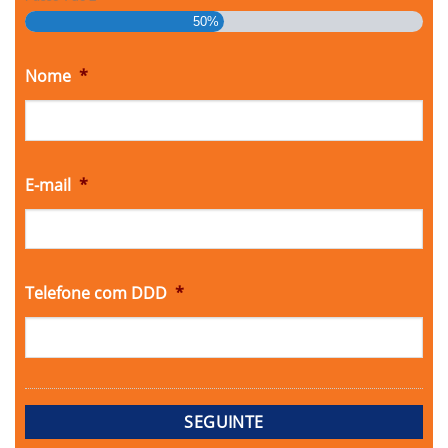
50%
Nome
*
E-mail
*
Telefone com DDD
*