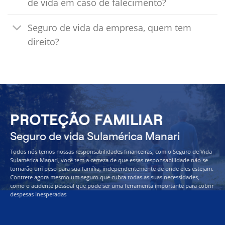
de vida em caso de falecimento?
Seguro de vida da empresa, quem tem
direito?
PROTEÇÃO FAMILIAR
Seguro de vida Sulamérica Manari
Todos nós temos nossas responsabilidades financeiras, com o Seguro de Vida
Sulamérica Manari, você tem a certeza de que essas responsabilidade não se
tornarão um peso para sua família, independentemente de onde eles estejam.
Contrete agora mesmo um seguro que cubra todas as suas necessidades,
como o acidente pessoal que pode ser uma ferramenta importante para cobrir
despesas inesperadas