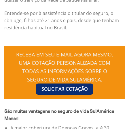
Entende-se por à assistência o titular do seguro, o
cônjuge, filhos até 21 anos e pais, desde que tenham
residência habitual no Brasil.
RECEBA EM SEU E-MAIL AGORA MESMO,
UMA COTAÇÃO PERSONALIZADA COM
TODAS AS INFORMAÇÕES SOBRE O
SEGURO DE VIDA SULAMÉRICA.
SOLICITAR COTAÇÃO
São muitas vantagens no seguro de vida SulAmérica
Manari
A maior cobertura de Doenças Graves, até 30