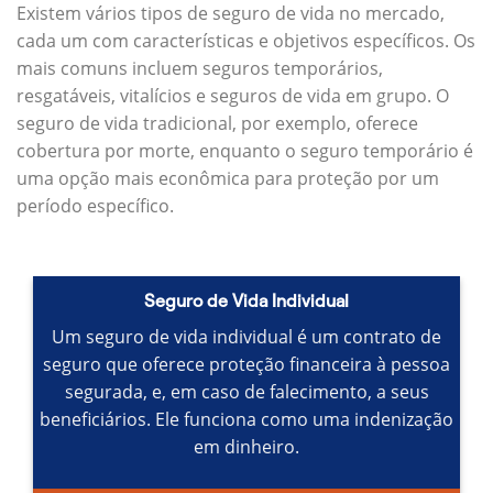
Existem vários tipos de seguro de vida no mercado,
cada um com características e objetivos específicos.
Os
mais comuns incluem seguros temporários,
resgatáveis, vitalícios e seguros de vida em grupo.
O
seguro de vida tradicional, por exemplo, oferece
cobertura por morte, enquanto o seguro temporário é
uma opção mais econômica para proteção por um
período específico.
Seguro de Vida Individual
Um seguro de vida individual é um contrato de
seguro que oferece proteção financeira à pessoa
segurada, e, em caso de falecimento, a seus
beneficiários.
Ele funciona como uma indenização
em dinheiro.