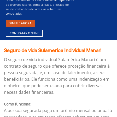
O valor do seguro de vida pode variar dependendo
de diversos fatores, como a idade, o estado de
saúde, os hábitos de vida e as coberturas
contratadas.
SIMULE AGORA
CONTRATAR ONLINE
Seguro de vida Sulamerica Individual Manari
O seguro de vida individual Sulamérica Manari é um
contrato de seguro que oferece proteção financeira à
pessoa segurada, e, em caso de falecimento, a seus
beneficiários.
Ele funciona como uma indenização em
dinheiro, que pode ser usada para cobrir diversas
necessidades financeiras.
Como funciona:
A pessoa segurada paga um prêmio mensal ou anual à