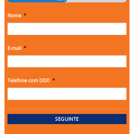
Nome
*
E-mail
*
Telefone com DDD
*