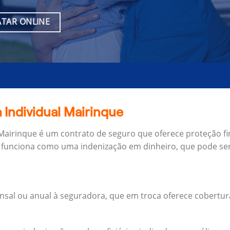
TAR ONLINE
 Individual Mairinque
 Mairinque é um contrato de seguro que oferece proteção fi
 funciona como uma indenização em dinheiro, que pode ser
al ou anual à seguradora, que em troca oferece cobertur