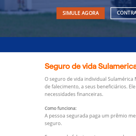
CONTRA
SIMULE AGORA
Seguro de vida Sulamerica
O seguro de vida individual Sulamérica
de falecimento, a seus beneficiários.
Ele
necessidades financeiras.
Como funciona:
A pessoa segurada paga um prêmio mens
seguro.