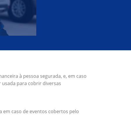
nanceira à pessoa segurada, e, em caso
 usada para cobrir diversas
a em caso de eventos cobertos pelo