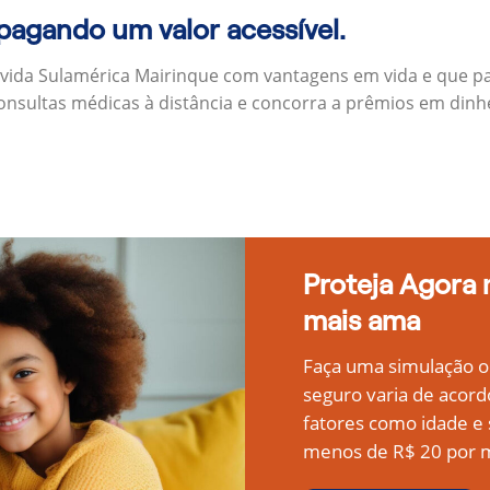
 pagando um valor acessível.
 vida Sulamérica Mairinque com vantagens em vida e que p
onsultas médicas à distância e concorra a prêmios em dinh
Proteja Agora
mais ama
Faça uma simulação on
seguro varia de acord
fatores como idade 
menos de R$ 20 por m