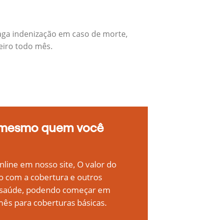
aga indenização em caso de morte,
eiro todo mês.
 mesmo quem você
line em nosso site, O valor do
o com a cobertura e outros
e saúde, podendo começar em
ês para coberturas básicas.