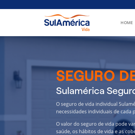
Skip
to
content
HOME
SEGURO DE
Sulamérica Segur
O seguro de vida individual Sulam
necessidades individuais de cada p
O valor do seguro de vida pode va
saúde, os hábitos de vida e as cob