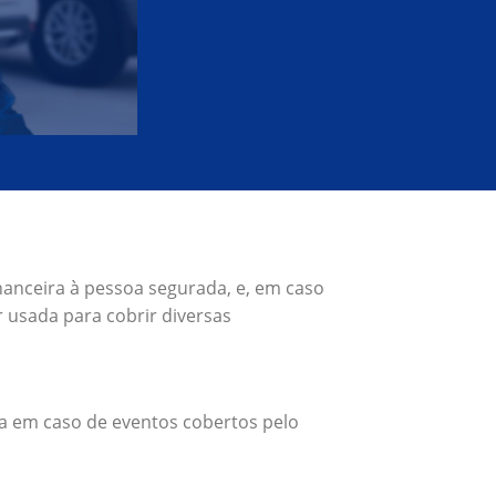
nanceira à pessoa segurada, e, em caso
 usada para cobrir diversas
a em caso de eventos cobertos pelo