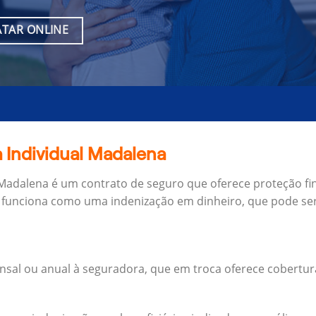
TAR ONLINE
 Individual Madalena
 Madalena é um contrato de seguro que oferece proteção fi
 funciona como uma indenização em dinheiro, que pode ser
al ou anual à seguradora, que em troca oferece cobertur