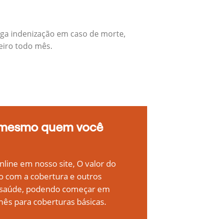
ga indenização em caso de morte,
eiro todo mês.
 mesmo quem você
line em nosso site, O valor do
o com a cobertura e outros
e saúde, podendo começar em
ês para coberturas básicas.