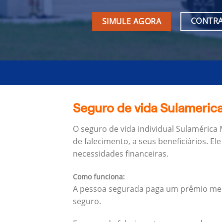
CONTRA
SIMULE AGORA
Seguro de vida Sulamerica
O seguro de vida individual Sulamérica
de falecimento, a seus beneficiários.
Ele
necessidades financeiras.
Como funciona:
A pessoa segurada paga um prêmio mens
seguro.