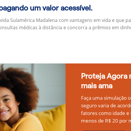
 pagando um valor acessível.
 vida Sulamérica Madalena com vantagens em vida e que pa
onsultas médicas à distância e concorra a prêmios em dinh
Proteja Agora
mais ama
Faça uma simulação on
seguro varia de acord
fatores como idade 
menos de R$ 20 por m