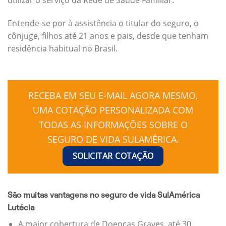
Entende-se por à assistência o titular do seguro, o
cônjuge, filhos até 21 anos e pais, desde que tenham
residência habitual no Brasil.
RECEBA EM SEU E-MAIL AGORA MESMO,
UMA COTAÇÃO PERSONALIZADA COM
TODAS AS INFORMAÇÕES SOBRE O
SEGURO DE VIDA SULAMÉRICA.
SOLICITAR COTAÇÃO
São muitas vantagens no seguro de vida SulAmérica
Lutécia
A maior cobertura de Doenças Graves, até 30