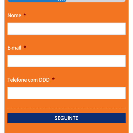
Nome
*
E-mail
*
Telefone com DDD
*