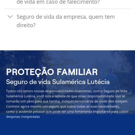
de vida em caso de falecimento?
Seguro de vida da empresa, quem tem
direito?
PROTEÇÃO FAMILIAR
Seguro de vida Sulamérica Lutécia
Todos nós temos nossas responsabilidades financeiras, com o Seguro de Vida
Sulamérica Lutécia, você tem a certeza de que essas responsabilidade não se
tornarão um peso para sua família, independentemente de onde eles estejam.
Contrete agora mesmo um seguro que cubra todas as suas necessidades,
como o acidente pessoal que pode ser uma ferramenta importante para cobrir
despesas inesperadas