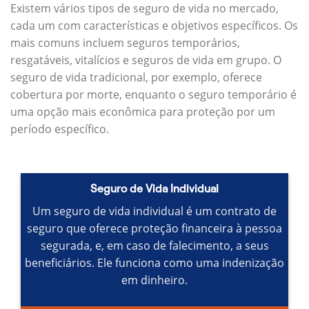
Existem vários tipos de seguro de vida no mercado,
cada um com características e objetivos específicos.
Os
mais comuns incluem seguros temporários,
resgatáveis, vitalícios e seguros de vida em grupo.
O
seguro de vida tradicional, por exemplo, oferece
cobertura por morte, enquanto o seguro temporário é
uma opção mais econômica para proteção por um
período específico.
Seguro de Vida Individual
Um seguro de vida individual é um contrato de
seguro que oferece proteção financeira à pessoa
segurada, e, em caso de falecimento, a seus
beneficiários.
Ele funciona como uma indenização
em dinheiro.