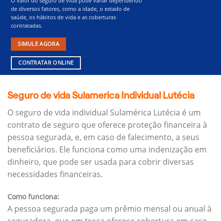
O valor do seguro de vida pode variar dependendo
de diversos fatores, como a idade, o estado de
saúde, os hábitos de vida e as coberturas
contratadas.
SIMULE AGORA
CONTRATAR ONLINE
Seguro de vida Sulamerica Individual Lutécia
O seguro de vida individual Sulamérica Lutécia é um
contrato de seguro que oferece proteção financeira à
pessoa segurada, e, em caso de falecimento, a seus
beneficiários.
Ele funciona como uma indenização em
dinheiro, que pode ser usada para cobrir diversas
necessidades financeiras.
Como funciona:
A pessoa segurada paga um prêmio mensal ou anual à