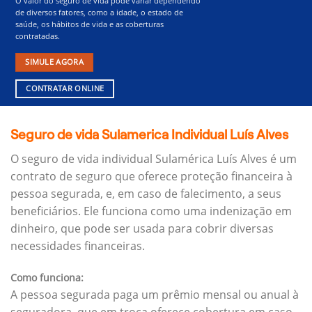
O valor do seguro de vida pode variar dependendo
de diversos fatores, como a idade, o estado de
saúde, os hábitos de vida e as coberturas
contratadas.
SIMULE AGORA
CONTRATAR ONLINE
Seguro de vida Sulamerica Individual Luís Alves
O seguro de vida individual Sulamérica Luís Alves é um
contrato de seguro que oferece proteção financeira à
pessoa segurada, e, em caso de falecimento, a seus
beneficiários.
Ele funciona como uma indenização em
dinheiro, que pode ser usada para cobrir diversas
necessidades financeiras.
Como funciona:
A pessoa segurada paga um prêmio mensal ou anual à