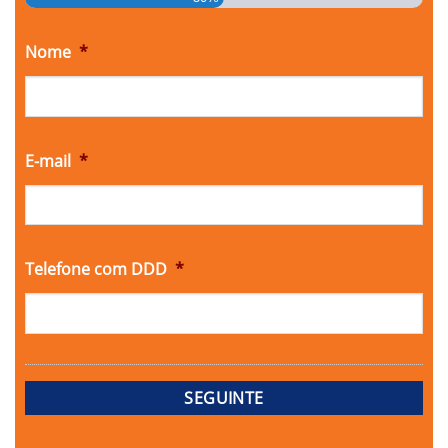
Nome
*
E-mail
*
Telefone com DDD
*