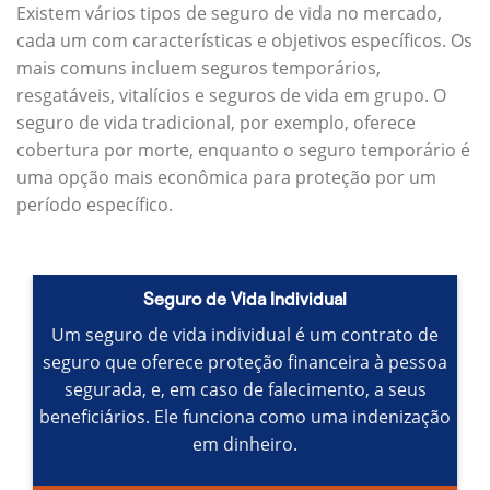
Existem vários tipos de seguro de vida no mercado,
cada um com características e objetivos específicos.
Os
mais comuns incluem seguros temporários,
resgatáveis, vitalícios e seguros de vida em grupo.
O
seguro de vida tradicional, por exemplo, oferece
cobertura por morte, enquanto o seguro temporário é
uma opção mais econômica para proteção por um
período específico.
Seguro de Vida Individual
Um seguro de vida individual é um contrato de
seguro que oferece proteção financeira à pessoa
segurada, e, em caso de falecimento, a seus
beneficiários.
Ele funciona como uma indenização
em dinheiro.