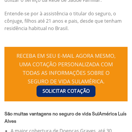
Entende-se por à assistência o titular do seguro, o
cônjuge, filhos até 21 anos e pais, desde que tenham
residência habitual no Brasil.
RECEBA EM SEU E-MAIL AGORA MESMO,
UMA COTAÇÃO PERSONALIZADA COM
TODAS AS INFORMAÇÕES SOBRE O
SEGURO DE VIDA SULAMÉRICA.
SOLICITAR COTAÇÃO
São muitas vantagens no seguro de vida SulAmérica Luís
Alves
A maior cobertura de Doenças Graves, até 30