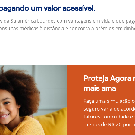
 pagando um valor acessível.
 vida Sulamérica Lourdes com vantagens em vida e que pag
onsultas médicas à distância e concorra a prêmios em dinh
Proteja Agora
mais ama
Faça uma simulação on
seguro varia de acord
fatores como idade 
menos de R$ 20 por m