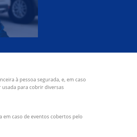
anceira à pessoa segurada, e, em caso
 usada para cobrir diversas
a em caso de eventos cobertos pelo