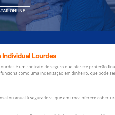
TAR ONLINE
 Individual Lourdes
 Lourdes é um contrato de seguro que oferece proteção fin
 funciona como uma indenização em dinheiro, que pode ser
al ou anual à seguradora, que em troca oferece cobertur