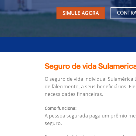
CONTRA
SIMULE AGORA
Seguro de vida Sulamerica
O seguro de vida individual Sulamérica
de falecimento, a seus beneficiários.
Ele
necessidades financeiras.
Como funciona:
A pessoa segurada paga um prêmio mens
seguro.