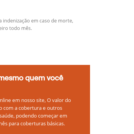
a indenização em caso de morte,
eiro todo mês.
 mesmo quem você
line em nosso site, O valor do
o com a cobertura e outros
e saúde, podendo começar em
ês para coberturas básicas.