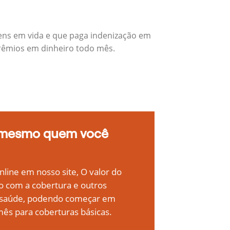
ens em vida e que paga indenização em
prêmios em dinheiro todo mês.
 mesmo quem você
line em nosso site, O valor do
o com a cobertura e outros
e saúde, podendo começar em
ês para coberturas básicas.