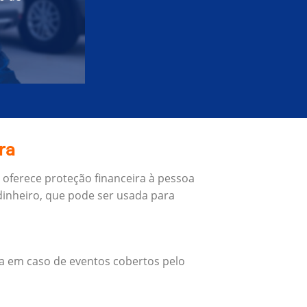
ra
 oferece proteção financeira à pessoa
inheiro, que pode ser usada para
a em caso de eventos cobertos pelo