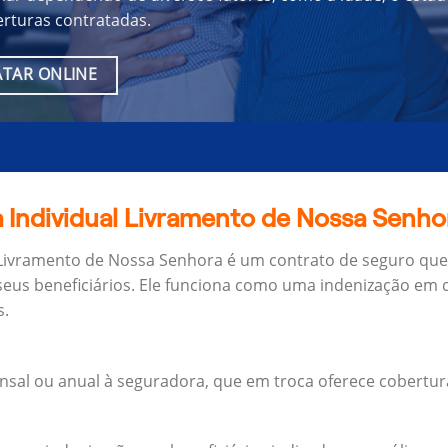
erturas contratadas.
TAR ONLINE
 Individual Livramento de Nossa Senho
 Livramento de Nossa Senhora é um contrato de seguro que
seus beneficiários.
Ele funciona como uma indenização em d
s.
al ou anual à seguradora, que em troca oferece cobertur