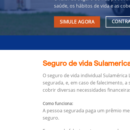
saúde, os hábitos de vida e as cob
CONTRA
SIMULE AGORA
Seguro de vida Sulamerica
O seguro de vida individual Sulamérica
segurada, e, em caso de falecimento, a 
cobrir diversas necessidades financeira
Como funciona:
A pessoa segurada paga um prêmio mens
seguro.