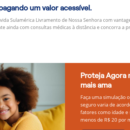
 pagando um valor acessível.
 vida Sulamérica Livramento de Nossa Senhora com vantag
nte ainda com consultas médicas à distância e concorra a 
Proteja Agora
mais ama
Faça uma simulação on
seguro varia de acord
fatores como idade 
menos de R$ 20 por m