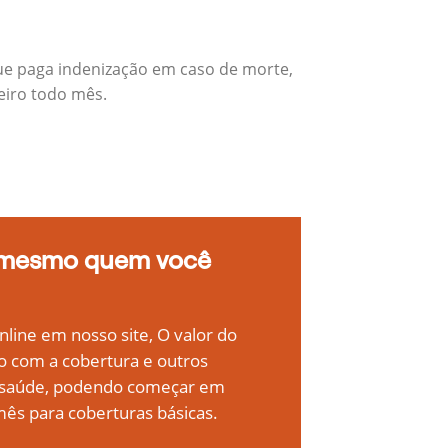
que paga indenização em caso de morte,
eiro todo mês.
 mesmo quem você
line em nosso site, O valor do
o com a cobertura e outros
e saúde, podendo começar em
ês para coberturas básicas.