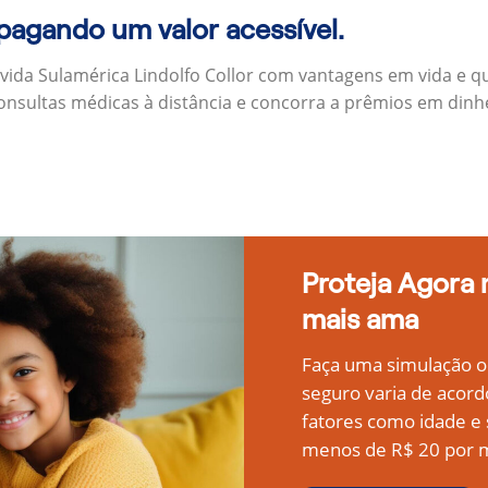
 pagando um valor acessível.
vida Sulamérica Lindolfo Collor com vantagens em vida e 
onsultas médicas à distância e concorra a prêmios em dinh
Proteja Agora
mais ama
Faça uma simulação on
seguro varia de acord
fatores como idade 
menos de R$ 20 por m