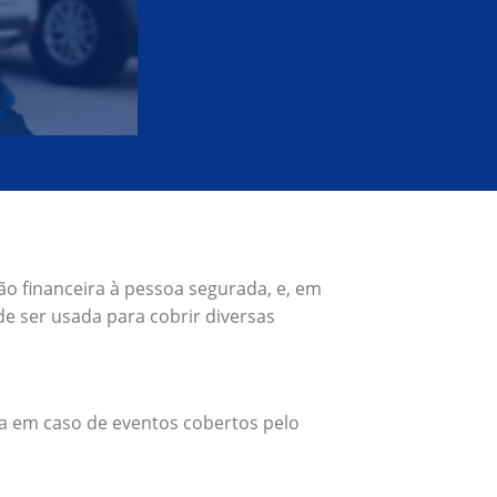
ão financeira à pessoa segurada, e, em
e ser usada para cobrir diversas
a em caso de eventos cobertos pelo