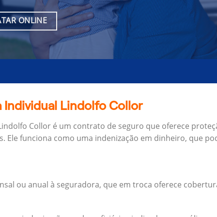
TAR ONLINE
Individual Lindolfo Collor
Lindolfo Collor é um contrato de seguro que oferece proteç
s.
Ele funciona como uma indenização em dinheiro, que pod
al ou anual à seguradora, que em troca oferece cobertur