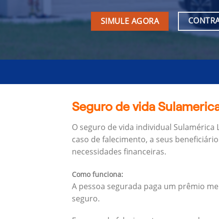
CONTRA
SIMULE AGORA
Seguro de vida Sulamerica 
O seguro de vida individual Sulamérica 
caso de falecimento, a seus beneficiário
necessidades financeiras.
Como funciona:
A pessoa segurada paga um prêmio mens
seguro.