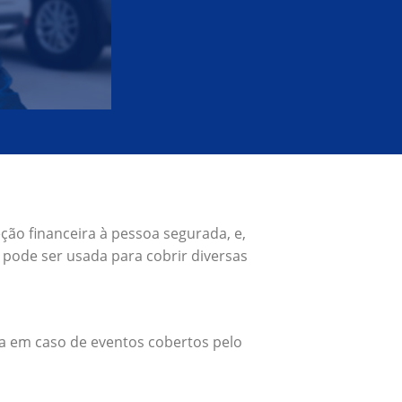
ção financeira à pessoa segurada, e,
pode ser usada para cobrir diversas
a em caso de eventos cobertos pelo