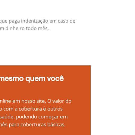
 que paga indenização em caso de
em dinheiro todo mês.
 mesmo quem você
line em nosso site, O valor do
o com a cobertura e outros
e saúde, podendo começar em
ês para coberturas básicas.