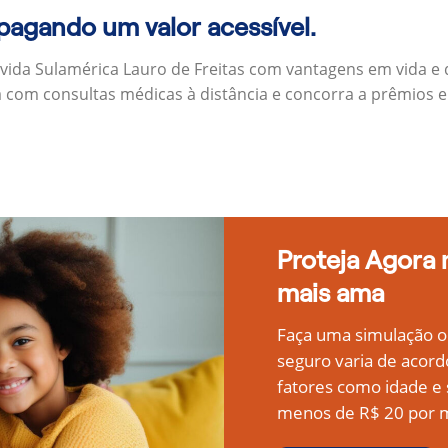
 pagando um valor acessível.
 vida Sulamérica Lauro de Freitas com vantagens em vida e
a com consultas médicas à distância e concorra a prêmios 
Proteja Agora
mais ama
Faça uma simulação on
seguro varia de acord
fatores como idade 
menos de R$ 20 por m