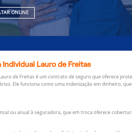
TAR ONLINE
Individual Lauro de Freitas
Lauro de Freitas é um contrato de seguro que oferece prote
ários.
Ele funciona como uma indenização em dinheiro, que 
al ou anual à seguradora, que em troca oferece cobertur