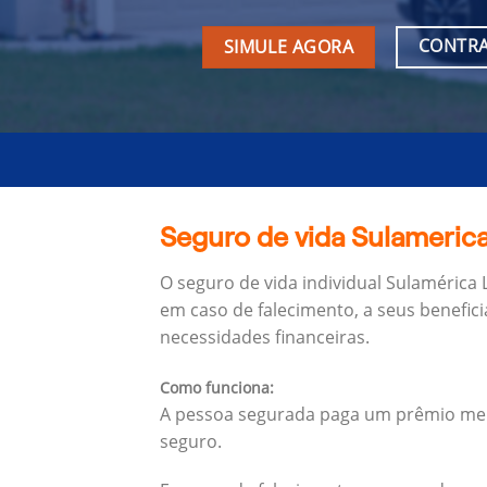
CONTRA
SIMULE AGORA
Seguro de vida Sulamerica 
O seguro de vida individual Sulamérica 
em caso de falecimento, a seus benefici
necessidades financeiras.
Como funciona:
A pessoa segurada paga um prêmio mens
seguro.