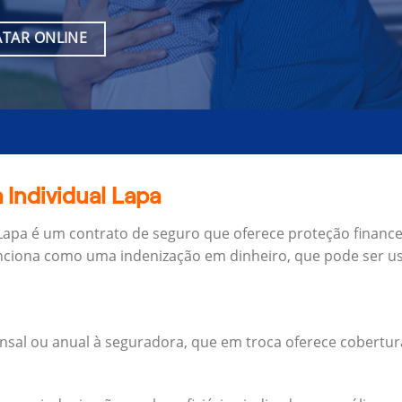
TAR ONLINE
 Individual Lapa
 Lapa é um contrato de seguro que oferece proteção finance
unciona como uma indenização em dinheiro, que pode ser us
al ou anual à seguradora, que em troca oferece cobertur