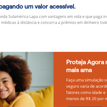
 pagando um valor acessível.
 vida Sulamérica Lapa com vantagens em vida e que paga i
s médicas à distância e concorra a prêmios em dinheiro to
Proteja Agora
mais ama
Faça uma simulação on
seguro varia de acord
fatores como idade 
menos de R$ 20 por m