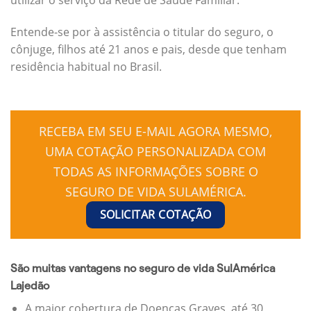
Entende-se por à assistência o titular do seguro, o
cônjuge, filhos até 21 anos e pais, desde que tenham
residência habitual no Brasil.
RECEBA EM SEU E-MAIL AGORA MESMO,
UMA COTAÇÃO PERSONALIZADA COM
TODAS AS INFORMAÇÕES SOBRE O
SEGURO DE VIDA SULAMÉRICA.
SOLICITAR COTAÇÃO
São muitas vantagens no seguro de vida SulAmérica
Lajedão
A maior cobertura de Doenças Graves, até 30