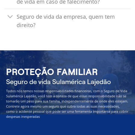
de vida em caso de falecimento?
Seguro de vida da empresa, quem tem
direito?
PROTEÇÃO FAMILIAR
Seguro de vida Sulamérica Lajedão
Todos nós temos nossas responsabilidades financeiras, com o Seguro de Vida
Sulamérica Lajedão, você tem a certeza de que essas responsabilidade não se
tornarão um peso para sua família, independentemente de onde eles estejam.
Contrete agora mesmo um seguro que cubra todas as suas necessidades,
como o acidente pessoal que pode ser uma ferramenta importante para cobrir
despesas inesperadas