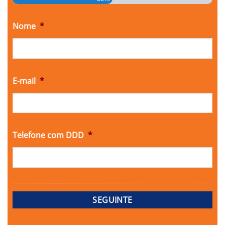
Nome
*
E-mail
*
Telefone com DDD
*