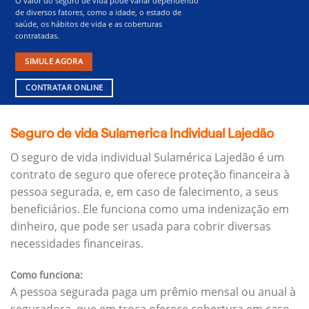
O valor do seguro de vida pode variar dependendo
de diversos fatores, como a idade, o estado de
saúde, os hábitos de vida e as coberturas
contratadas.
SIMULE AGORA
CONTRATAR ONLINE
Seguro de vida Sulamerica Individual Lajedão
O seguro de vida individual Sulamérica Lajedão é um
contrato de seguro que oferece proteção financeira à
pessoa segurada, e, em caso de falecimento, a seus
beneficiários.
Ele funciona como uma indenização em
dinheiro, que pode ser usada para cobrir diversas
necessidades financeiras.
Como funciona:
A pessoa segurada paga um prêmio mensal ou anual à