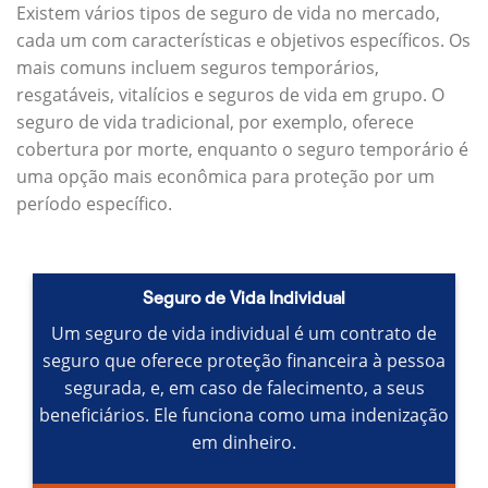
Existem vários tipos de seguro de vida no mercado,
cada um com características e objetivos específicos.
Os
mais comuns incluem seguros temporários,
resgatáveis, vitalícios e seguros de vida em grupo.
O
seguro de vida tradicional, por exemplo, oferece
cobertura por morte, enquanto o seguro temporário é
uma opção mais econômica para proteção por um
período específico.
Seguro de Vida Individual
Um seguro de vida individual é um contrato de
seguro que oferece proteção financeira à pessoa
segurada, e, em caso de falecimento, a seus
beneficiários.
Ele funciona como uma indenização
em dinheiro.