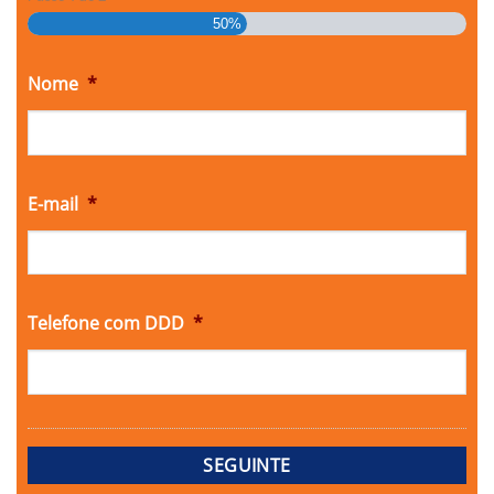
50%
Nome
*
E-mail
*
Telefone com DDD
*