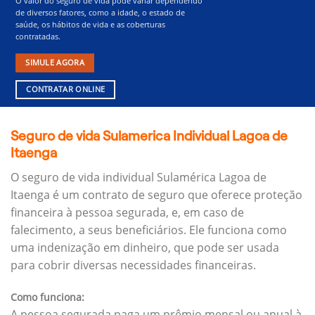
O valor do seguro de vida pode variar dependendo
de diversos fatores, como a idade, o estado de
saúde, os hábitos de vida e as coberturas
contratadas.
SIMULE AGORA
CONTRATAR ONLINE
Seguro de vida Sulamerica Individual Lagoa de
Itaenga
O seguro de vida individual Sulamérica Lagoa de
Itaenga é um contrato de seguro que oferece proteção
financeira à pessoa segurada, e, em caso de
falecimento, a seus beneficiários.
Ele funciona como
uma indenização em dinheiro, que pode ser usada
para cobrir diversas necessidades financeiras.
Como funciona:
A pessoa segurada paga um prêmio mensal ou anual à