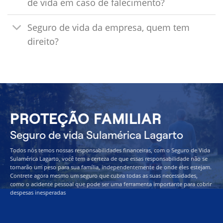
de vida em caso de falecimento?
Seguro de vida da empresa, quem tem
direito?
PROTEÇÃO FAMILIAR
Seguro de vida Sulamérica Lagarto
Todos nós temos nossas responsabilidades financeiras, com o Seguro de Vida
Sulamérica Lagarto, você tem a certeza de que essas responsabilidade não se
tornarão um peso para sua família, independentemente de onde eles estejam.
Contrete agora mesmo um seguro que cubra todas as suas necessidades,
como o acidente pessoal que pode ser uma ferramenta importante para cobrir
despesas inesperadas