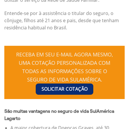
Entende-se por à assistência o titular do seguro, o
cônjuge, filhos até 21 anos e pais, desde que tenham
residência habitual no Brasil.
RECEBA EM SEU E-MAIL AGORA MESMO,
UMA COTAÇÃO PERSONALIZADA COM
TODAS AS INFORMAÇÕES SOBRE O
SEGURO DE VIDA SULAMÉRICA.
SOLICITAR COTAÇÃO
São muitas vantagens no seguro de vida SulAmérica
Lagarto
A maior cobertura de Doenças Graves, até 30