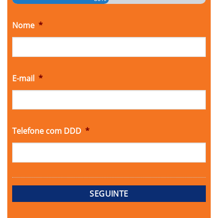
Nome
*
E-mail
*
Telefone com DDD
*