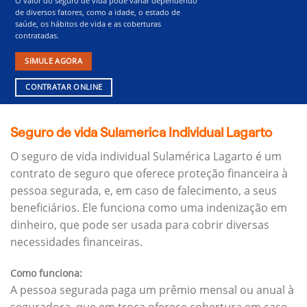
O valor do seguro de vida pode variar dependendo
de diversos fatores, como a idade, o estado de
saúde, os hábitos de vida e as coberturas
contratadas.
SIMULE AGORA
CONTRATAR ONLINE
Seguro de vida Sulamerica Individual Lagarto
O seguro de vida individual Sulamérica Lagarto é um
contrato de seguro que oferece proteção financeira à
pessoa segurada, e, em caso de falecimento, a seus
beneficiários.
Ele funciona como uma indenização em
dinheiro, que pode ser usada para cobrir diversas
necessidades financeiras.
Como funciona:
A pessoa segurada paga um prêmio mensal ou anual à