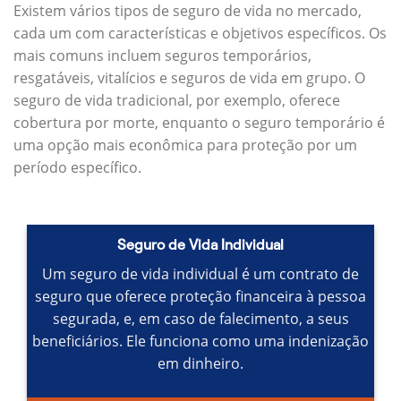
Existem vários tipos de seguro de vida no mercado,
cada um com características e objetivos específicos.
Os
mais comuns incluem seguros temporários,
resgatáveis, vitalícios e seguros de vida em grupo.
O
seguro de vida tradicional, por exemplo, oferece
cobertura por morte, enquanto o seguro temporário é
uma opção mais econômica para proteção por um
período específico.
Seguro de Vida Individual
Um seguro de vida individual é um contrato de
seguro que oferece proteção financeira à pessoa
segurada, e, em caso de falecimento, a seus
beneficiários.
Ele funciona como uma indenização
em dinheiro.